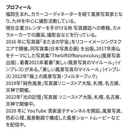
プロフィール
福岡生まれ。カラーコーディネーターを経て風景写真家とな
り、九州を中心に撮影活動している。
現在企業カレンダーを手がける他 写真雑誌への寄稿、カメ
ラメーカーでの講演、撮影会などを行っている。
2016 年に写真展「またまの宇宙」をリコーイメージングスク
エアで開催。同写真集(日本写真企画) を出版。2017年南仏
をテーマにした写真集「TheGiftOfRanunculus」(風景写真
出版）、著書2021年著書「美しい風景写真のマイルール」（イ
ンプレス）がある。「美しい風景写真のマイルール」（インプレ
ス）2022年「極上の風景写真・フィルターブック」
2019年「純色風景」写真展ソニーストア大阪、札幌、名古屋、
天神で開催。
2022年「光の記憶」写真展 ソニーストア大阪、札幌、名古屋、
天神で開催中。
2020 年に YouTube 清家道子チャンネルを開設。風景写真、
色彩心理、風景動画で構成した風景ショー トムービーなど
を配信中。