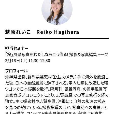
萩原れいこ Reiko Hagihara
担当セミナー
「桜」風景写真をわたしならこう作る! 撮影＆写真編集トーク
3月18日（土）11:30-12:30
プロフィール
沖縄県出身、群馬県嬬恋村在住。カメラ片手に海外を放浪し
た後、日本の自然風景に魅了される。車内泊用に改造した軽
ワゴンで日本縦断を敢行。隔月刊「風景写真」の若手風景写
真家育成プロジェクトにより、志賀高原 での写真修行を経て
独立。主に嬬恋村や志賀高原、沖縄にて自然の永遠の営み
を見つめ続けている。撮影指導のほか、写真誌への寄稿、セ
ミナー講師、コンテスト審査員等を務める。著書は写真集