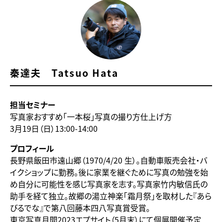
秦達夫 Tatsuo Hata
担当セミナー
写真家おすすめ「一本桜」写真の撮り方仕上げ方
3月19日（日）13:00-14:00
プロフィール
長野県飯田市遠山郷（1970/4/20 生）。自動車販売会社・バ
イクショップに勤務。後に家業を継ぐために写真の勉強を始
め自分に可能性を感じ写真家を志す。写真家竹内敏信氏の
助手を経て独立。故郷の湯立神楽「霜月祭」を取材した『あら
びるでな』で第八回藤本四八写真賞受賞。
東京写真月間2023エプサイト（5月末）にて個展開催予定