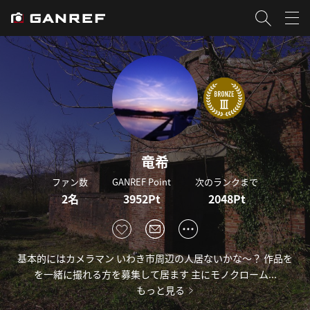
竜希
ファン数
GANREF Point
次のランクまで
2名
3952Pt
2048Pt
基本的にはカメラマン いわき市周辺の人居ないかな～？ 作品を
を一緒に撮れる方を募集して居ます 主にモノクローム...
もっと見る