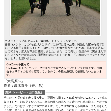
カメラ：アップル iPhone 6 撮影地：ドイツ シェルナッハ
作者コメント：この作品は4月にドイツに旅行に行った際、民泊した家から出て歩
いている様子を撮影しました。初めて行った海外旅行だったため、日本では見るこ
とのできない広大な草原に感動しました。また、この美しい自然の中に突き進んで
いくようなかけがえのない仲間達の姿にも心を打たれ、「これはシャッターを押さ
ないと！」と思いました。
OneDriveを使って
OneDriveは日ごろからデータ共有などで愛用させていただいております。情報
セキュリティの面でも充実しているので、今後も継続して使用したいと思いま
す。
「大高原へ」
作者：高木泰斗（香川県）
講評（ハービー・山口先生）
学生たちが長い道を歩く後ろ姿に、正面から撮るのとは違う独特のニュアンスを感じ
取りました。顔が見えないぶん、将来の夢への高なりを背中から感じ取ることができ
ました。それはまっすぐに遠方に続く道、そして彼方に見える山並み、また雲をたた
えた空、そうした風景が彼らの未来を導いているように思え、ポジティブなさわやか