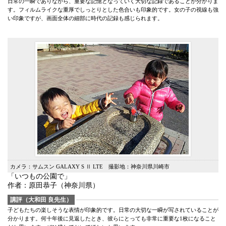
日常の一瞬でありながら、重要な記憶となっていく大切な記録であることが分かりま
す。フィルムライクな重厚でしっとりとした色合いも印象的です。女の子の視線も強
い印象ですが、画面全体の細部に時代の記録も感じられます。
カメラ：サムスン GALAXY S Ⅱ LTE 撮影地：神奈川県川崎市
「いつもの公園で」
作者：原田恭子（神奈川県）
講評（大和田 良先生）
子どもたちの楽しそうな表情が印象的です。日常の大切な一瞬が写されていることが
分かります。何十年後に見返したとき、彼らにとっても非常に重要な1枚になること