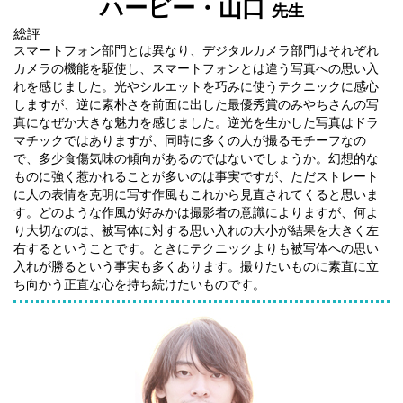
ハービー・山口
先生
総評
スマートフォン部門とは異なり、デジタルカメラ部門はそれぞれ
カメラの機能を駆使し、スマートフォンとは違う写真への思い入
れを感じました。光やシルエットを巧みに使うテクニックに感心
しますが、逆に素朴さを前面に出した最優秀賞のみやちさんの写
真になぜか大きな魅力を感じました。逆光を生かした写真はドラ
マチックではありますが、同時に多くの人が撮るモチーフなの
で、多少食傷気味の傾向があるのではないでしょうか。幻想的な
ものに強く惹かれることが多いのは事実ですが、ただストレート
に人の表情を克明に写す作風もこれから見直されてくると思いま
す。どのような作風が好みかは撮影者の意識によりますが、何よ
り大切なのは、被写体に対する思い入れの大小が結果を大きく左
右するということです。ときにテクニックよりも被写体への思い
入れが勝るという事実も多くあります。撮りたいものに素直に立
ち向かう正直な心を持ち続けたいものです。