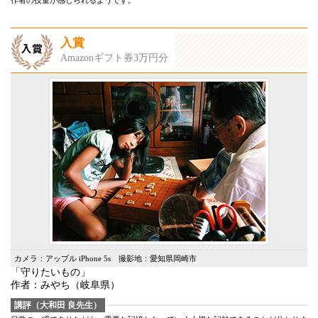
作者の技量が感じられるようです。
入賞
Amazonギフト券3万円分
カメラ：アップル iPhone 5s 撮影地：愛知県岡崎市
「守りたいもの」
作者：みやち（岐阜県）
講評（大和田 良先生）