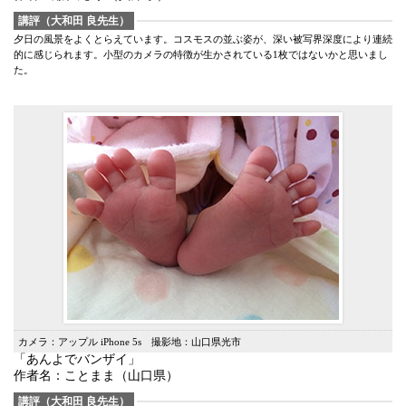
講評（大和田 良先生）
夕日の風景をよくとらえています。コスモスの並ぶ姿が、深い被写界深度により連続
的に感じられます。小型のカメラの特徴が生かされている1枚ではないかと思いまし
た。
カメラ：アップル iPhone 5s 撮影地：山口県光市
「あんよでバンザイ」
作者名：ことまま（山口県）
講評（大和田 良先生）