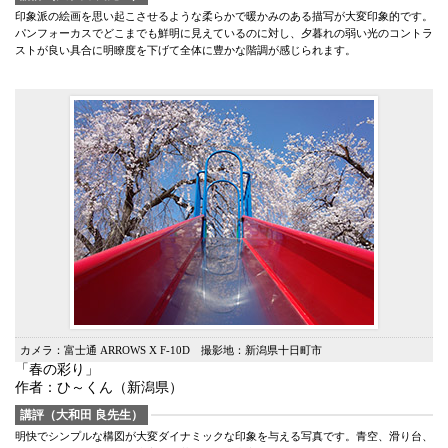
印象派の絵画を思い起こさせるような柔らかで暖かみのある描写が大変印象的です。
パンフォーカスでどこまでも鮮明に見えているのに対し、夕暮れの弱い光のコントラ
ストが良い具合に明瞭度を下げて全体に豊かな階調が感じられます。
カメラ：富士通 ARROWS X F-10D 撮影地：新潟県十日町市
「春の彩り」
作者：ひ～くん（新潟県）
講評（大和田 良先生）
明快でシンプルな構図が大変ダイナミックな印象を与える写真です。青空、滑り台、