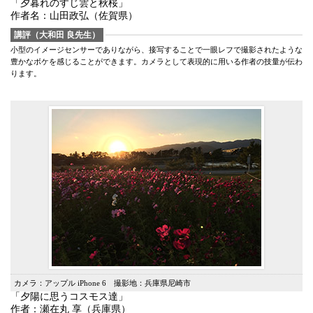
「夕暮れのすじ雲と秋桜」
作者名：山田政弘（佐賀県）
講評（大和田 良先生）
小型のイメージセンサーでありながら、接写することで一眼レフで撮影されたような
豊かなボケを感じることができます。カメラとして表現的に用いる作者の技量が伝わ
ります。
カメラ：アップル iPhone 6 撮影地：兵庫県尼崎市
「夕陽に思うコスモス達」
作者：瀬在丸 享（兵庫県）