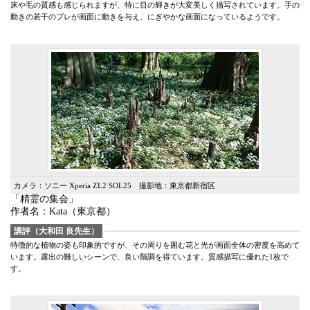
床や毛の質感も感じられますが、特に目の輝きが大変美しく描写されています。手の
動きの若干のブレが画面に動きを与え、にぎやかな画面になっているようです。
カメラ：ソニー Xperia ZL2 SOL25 撮影地：東京都新宿区
「精霊の集会」
作者名：Kata（東京都）
講評（大和田 良先生）
特徴的な植物の姿も印象的ですが、その周りを囲む花と光が画面全体の密度を高めて
います。露出の難しいシーンで、良い階調を得ています。質感描写に優れた1枚で
す。