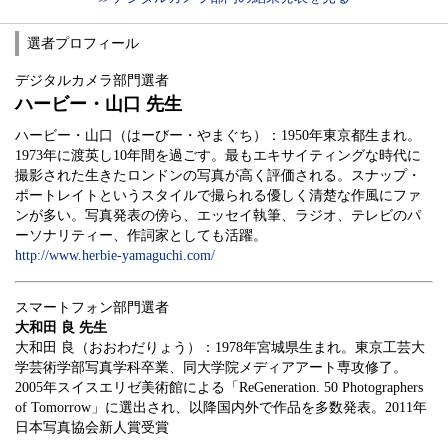
選者プロフィール
デジタルカメラ部門選者
ハービー・山口 先生
ハービー・山口（はーびー・やまぐち）：1950年東京都生まれ。
1973年に渡英し10年間を過ごす。最もエキサイティングな時代に
撮影された生きたロンドンの写真が高く評価される。スナップ・
ポートレイトというスタイルで撮られる優しく清楚な作風にファ
ンが多い。写真発表の傍ら、エッセイ執筆、ラジオ、テレビのパ
ーソナリティー、作詞家としても活躍。
http://www.herbie-yamaguchi.com/
スマートフォン部門選者
大和田 良 先生
大和田 良（おおわだりょう）：1978年宮城県生まれ。東京工芸大
学芸術学部写真学科卒業、同大学院メディアアート専攻修了。
2005年スイスエリゼ美術館による「ReGeneration. 50 Photographers
of Tomorrow」に選出され、以降国内外で作品を多数発表。2011年
日本写真協会新人賞受賞