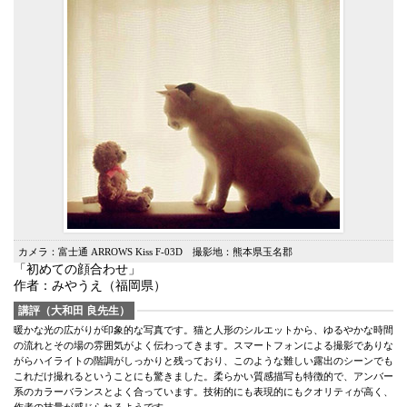
カメラ：富士通 ARROWS Kiss F-03D 撮影地：熊本県玉名郡
「初めての顔合わせ」
作者：みやうえ（福岡県）
講評（大和田 良先生）
暖かな光の広がりが印象的な写真です。猫と人形のシルエットから、ゆるやかな時間
の流れとその場の雰囲気がよく伝わってきます。スマートフォンによる撮影でありな
がらハイライトの階調がしっかりと残っており、このような難しい露出のシーンでも
これだけ撮れるということにも驚きました。柔らかい質感描写も特徴的で、アンバー
系のカラーバランスとよく合っています。技術的にも表現的にもクオリティが高く、