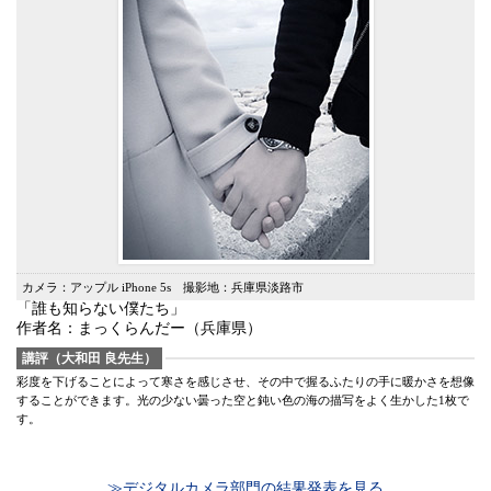
カメラ：アップル iPhone 5s 撮影地：兵庫県淡路市
「誰も知らない僕たち」
作者名：まっくらんだー（兵庫県）
講評（大和田 良先生）
彩度を下げることによって寒さを感じさせ、その中で握るふたりの手に暖かさを想像
することができます。光の少ない曇った空と鈍い色の海の描写をよく生かした1枚で
す。
≫デジタルカメラ部門の結果発表を見る