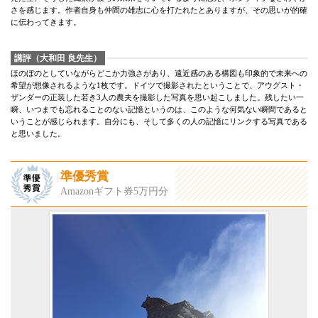
さを感じます。作者自身も仲間の雄志に心を打たれたとありますが、その思いが的確
に伝わってきます。
講評（大和田 良先生）
ほのぼのとしていながらどこか力強さがあり、遠近感のある構図も印象的で未来への
希望が想像されるような1枚です。ドイツで撮影されたということで、アウグスト・
ザンダーの正装した若き3人の農夫を撮影した写真を思い起こしました。残したい一
瞬、いつまでも忘れることのない記憶というのは、このような何気ない瞬間であると
いうことが感じられます。自分にも、そして多くの人の記憶にリンクする写真である
と思いました。
準優秀賞
Amazonギフト券5万円分