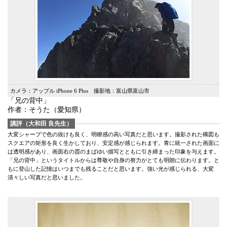
カメラ：アップル iPhone 6 Plus 撮影地：富山県富山市
「兄の背中」
作者：そうた（愛知県）
講評（大和田 良先生）
大変シャープで色の抜けも良く、明瞭感の高い写真だと思います。撮影された構図も
スクエアの矩形を良く生かしており、安定感が感じられます。青に統一された画面に
は透明感があり、画面右の霞のまばゆい描写とともに引き締まった印象を与えます。
「兄の背中」というタイトルからは尊敬や自身の努力がとても明朗に伝わります。と
もに登山した記憶はいつまでも残ることだと思います。強い光が感じられる、大変
清々しい写真だと思いました。