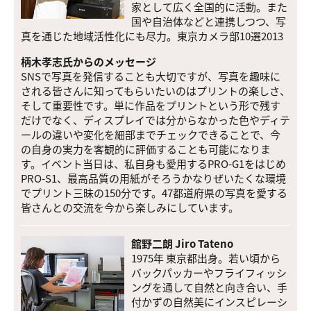
家として広く全国的に活動。また
国や自治体などと連携しつつ、写
真を通じた地域活性化にも尽力。東京カメラ部10選2013
柄木孝志氏からのメッセージ
SNSで写真を発信することも大切ですが、写真を趣味に
される皆さんに知ってもらいたいのはプリントの楽しさ、
そして重要性です。単に作品をプリントという形で残す
だけでなく、ディスプレイでは分からなかった色やディテ
ールの違いや変化を細部までチェックできることで、今
の自身の実力を客観的に評価することも可能になりま
す。イベント当日は、私自身も愛用するPRO-G1をはじめ
PRO-S1、最高品質の用紙がそろうかなりぜいたくな環境
でプリント三昧の150分です。47都道府県の写真を愛する
皆さんとの交流を今から楽しみにしています。
館野二朗 Jiro Tateno
1975年 東京都出身。若い頃から
バックパッカーやフライフィッシ
ングを通して自然と向き合い、手
付かずの自然美にインスピレーシ