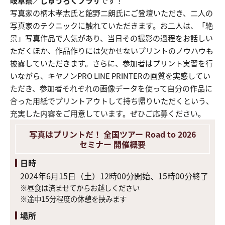
岐阜県／じゅうろくプラザ
です！
写真家の柄木孝志氏と館野二朗氏にご登壇いただき、二人の
写真家のテクニックに触れていただきます。お二人は、「絶
景」写真作品で人気があり、当日その撮影の過程をお話しい
ただくほか、作品作りには欠かせないプリントのノウハウも
披露していただきます。さらに、参加者はプリント実習を行
いながら、キヤノンPRO LINE PRINTERの画質を実感してい
ただき、参加者それぞれの画像データを使って自分の作品に
合った用紙でプリントアウトして持ち帰りいただくという、
充実した内容をご用意しています。ぜひご応募ください。
写真はプリントだ！ 全国ツアー Road to 2026
セミナー 開催概要
日時
2024年6月15日（土）12時00分開始、15時00分終了
※昼食は済ませてからお越しください
※途中15分程度の休憩を挟みます
場所