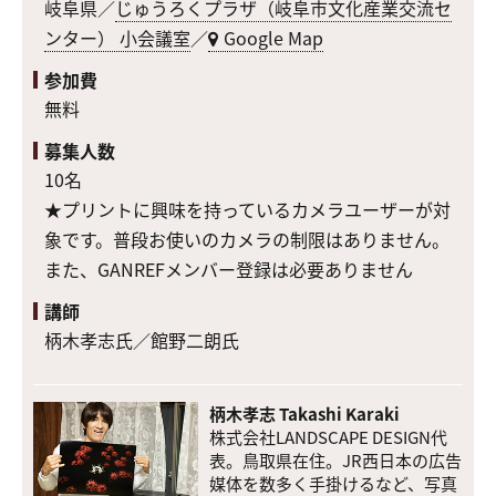
岐阜県／
じゅうろくプラザ（岐阜市文化産業交流セ
ンター） 小会議室
／
Google Map
参加費
無料
募集人数
10名
★プリントに興味を持っているカメラユーザーが対
象です。普段お使いのカメラの制限はありません。
また、GANREFメンバー登録は必要ありません
講師
柄木孝志氏／館野二朗氏
柄木孝志 Takashi Karaki
株式会社LANDSCAPE DESIGN代
表。鳥取県在住。JR西日本の広告
媒体を数多く手掛けるなど、写真