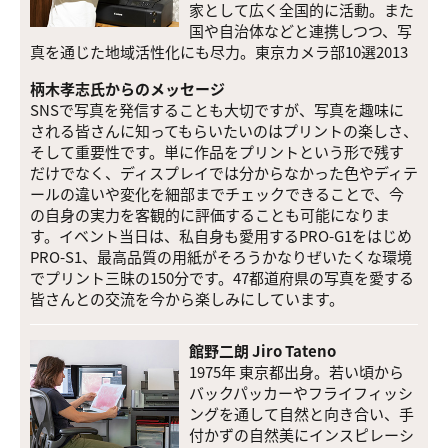
家として広く全国的に活動。また
国や自治体などと連携しつつ、写
真を通じた地域活性化にも尽力。東京カメラ部10選2013
柄木孝志氏からのメッセージ
SNSで写真を発信することも大切ですが、写真を趣味に
される皆さんに知ってもらいたいのはプリントの楽しさ、
そして重要性です。単に作品をプリントという形で残す
だけでなく、ディスプレイでは分からなかった色やディテ
ールの違いや変化を細部までチェックできることで、今
の自身の実力を客観的に評価することも可能になりま
す。イベント当日は、私自身も愛用するPRO-G1をはじめ
PRO-S1、最高品質の用紙がそろうかなりぜいたくな環境
でプリント三昧の150分です。47都道府県の写真を愛する
皆さんとの交流を今から楽しみにしています。
館野二朗 Jiro Tateno
1975年 東京都出身。若い頃から
バックパッカーやフライフィッシ
ングを通して自然と向き合い、手
付かずの自然美にインスピレーシ