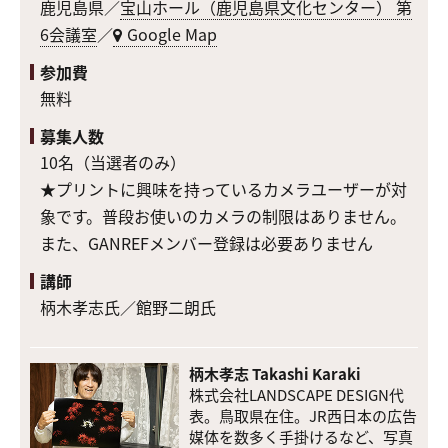
鹿児島県／
宝山ホール（鹿児島県文化センター） 第
6会議室
／
Google Map
参加費
無料
募集人数
10名（当選者のみ）
★プリントに興味を持っているカメラユーザーが対
象です。普段お使いのカメラの制限はありません。
また、GANREFメンバー登録は必要ありません
講師
柄木孝志氏／館野二朗氏
柄木孝志 Takashi Karaki
株式会社LANDSCAPE DESIGN代
表。鳥取県在住。JR西日本の広告
媒体を数多く手掛けるなど、写真