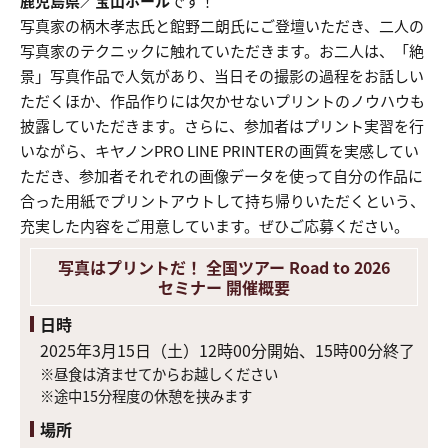
鹿児島県／宝山ホール
です！
写真家の柄木孝志氏と館野二朗氏にご登壇いただき、二人の
写真家のテクニックに触れていただきます。お二人は、「絶
景」写真作品で人気があり、当日その撮影の過程をお話しい
ただくほか、作品作りには欠かせないプリントのノウハウも
披露していただきます。さらに、参加者はプリント実習を行
いながら、キヤノンPRO LINE PRINTERの画質を実感してい
ただき、参加者それぞれの画像データを使って自分の作品に
合った用紙でプリントアウトして持ち帰りいただくという、
充実した内容をご用意しています。ぜひご応募ください。
写真はプリントだ！ 全国ツアー Road to 2026
セミナー 開催概要
日時
2025年3月15日（土）12時00分開始、15時00分終了
※昼食は済ませてからお越しください
※途中15分程度の休憩を挟みます
場所