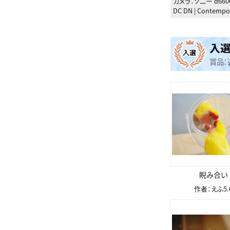
カメラ：
ソニー α660
DC DN | Contempo
入
賞品：
睨み合い
作者：えふ5.