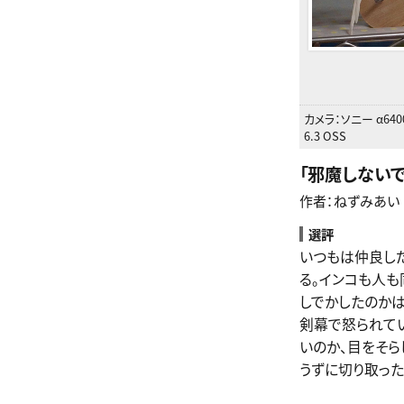
カメラ：
ソニー α640
6.3 OSS
「
邪魔しないで
作者：ねずみあい
選評
いつもは仲良し
る。インコも人も
しでかしたのかは
剣幕で怒られて
いのか、目をそら
うずに切り取った