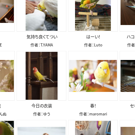
気持ち良くてつい
はーい！
ハコ
E
作者：T.YAMA
作者：Luto
作者
盛
今日の衣装
春！
セ
んぬ
作者：ゆう
作者：maromari