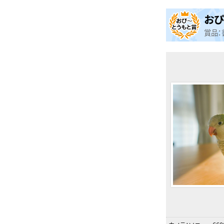
おぴ
賞品：