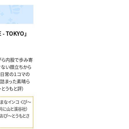
 - TOKYO
」
がら内股で歩み寄
けない顔立ちから
い日常の１コマの
が詰まった素晴ら
〜とうもと評）
ままなインコ くぴ〜
（共に山と溪谷社）
おぴ〜とうもとさ