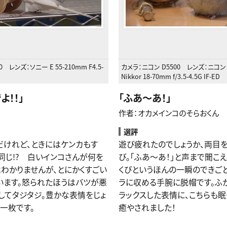
0
レンズ：
ソニー E 55-210mm F4.5-
カメラ：
ニコン D5500
レンズ：
ニコン A
Nikkor 18-70mm f/3.5-4.5G IF-ED
よ！！
」
「
ふあ～あ！
」
作者：オカメインコのそらおくん
選評
だけれど、ときにはケンカもす
遊び疲れたのでしょうか、両目
同じ!? 白いインコさんが何を
び。「ふあ〜あ！」と声まで聞こえ
わかりませんが、とにかくすごい
くびというほんの一瞬のできごと
います。怒られたほうはバツが悪
ラに収める手腕に脱帽です。ふ
してタジタジ。豊かな表情をじょ
ラックスした表情に、こちらも眠
一枚です。
癒やされました！