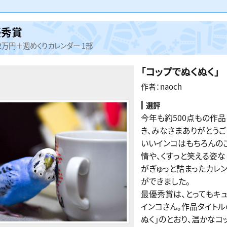
優秀賞
2万円＋週めくりカレンダー 1部
「
コップでぬくぬく
」
作者：naoch
選評
今年も約500点もの作
き、みなさまありがとうご
いいインコはもちろんの
情や、くすっと笑える姿な
がぎゅっと詰まったカレ
ができました。
最優秀賞は、とってもキ
インコさん。作品タイトル
ぬく」のとおり、温かなコ