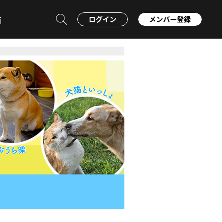
ログイン
メンバー登録
画
山と溪谷社×GANREF コラボ
2021年週めくりカレン