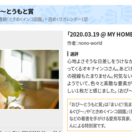
～とうもと賞
書籍『ときめくインコ図鑑』＋週めくりカレンダー1部
「
2020.03.19 @ MY HOME
作者：nono-world
選評
心地よさそうな日差しをうけな
ってくるオキナインコさん。あど
の視線もたまりません。何気な
ようでいて、色々と素敵な要素
しい１枚だと感じました。（おぴ
「おぴ〜とうもと賞」は『まいど！気
＆ぐぴ〜』や『ときめくインコ図鑑』
などの著書を手がける愛鳥写真家、
んによる特別賞です。