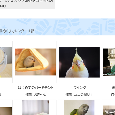
0
レンズ：
シグマ SIGMA 16mm F1.4
rary
選
週めくりカレンダー 1部
はじめてのバードテント
ウインク
後
6
作者：おぎゃん
作者：ユニの飼い主
作者