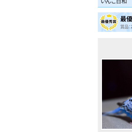
いんこ日和
最
賞品：