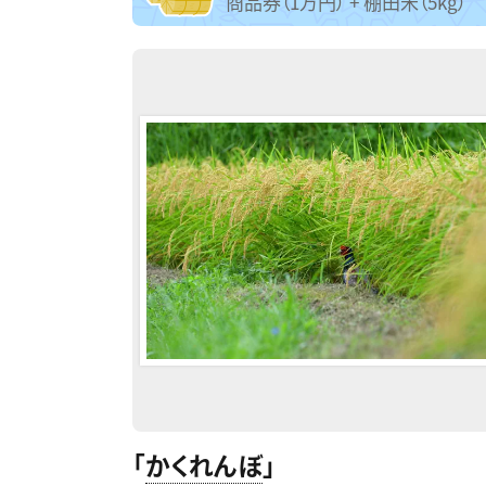
商品券（1万円） + 棚田米（5kg）
「
かくれんぼ
」