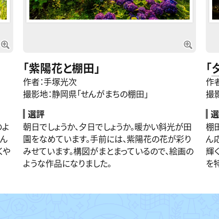
「紫陽花と棚田」
「
作者：手塚光次
作
撮影地：静岡県「せんがまちの棚田」
撮
選評
選
のよ
朝日でしょうか、夕日でしょうか。暖かい斜光が田
棚
なん
園をなめています。手前には、紫陽花の花が彩り
ん
くや
みせています。構図がまとまっているので、絵画の
輝
ような作品になりました。
を