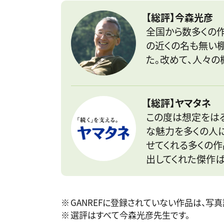
【総評】今森光彦
全国から数多くの
の近くの名も無い
た。改めて、人々の
【総評】ヤマタネ
この度は想定をはる
な魅力を多くの人に
せてくれる多くの
出してくれた傑作ば
GANREFに登録されていない作品は、写
選評はすべて今森光彦先生です。