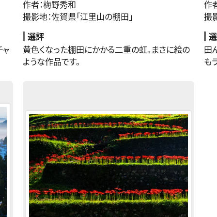
作者：梅野秀和
作
撮影地：佐賀県「江里山の棚田」
撮
選評
選
チャ
黄色くなった棚田にかかる二重の虹。まさに絵の
田
ような作品です。
も