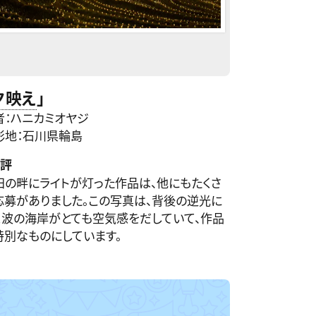
夕映え
」
者：ハニカミオヤジ
影地：石川県輪島
評
田の畔にライトが灯った作品は、他にもたくさ
応募がありました。この写真は、背後の逆光に
く波の海岸がとても空気感をだしていて、作品
特別なものにしています。