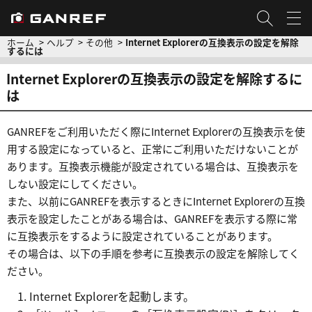
ホーム
ヘルプ
その他
Internet Explorerの互換表示の設定を解除
するには
Internet Explorerの互換表示の設定を解除するに
は
GANREFをご利用いただく際にInternet Explorerの互換表示を使
用する設定になっていると、正常にご利用いただけないことが
あります。互換表示機能が設定されている場合は、互換表示を
しない設定にしてください。
また、以前にGANREFを表示するときにInternet Explorerの互換
表示を設定したことがある場合は、GANREFを表示する際に常
に互換表示をするように設定されていることがあります。
その場合は、以下の手順を参考に互換表示の設定を解除してく
ださい。
Internet Explorerを起動します。