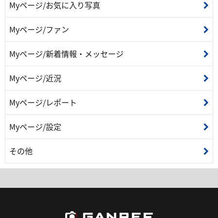
Myページ/お気に入り写真
Myページ/ファン
Myページ/新着情報・メッセージ
Myページ/近況
Myページ/レポート
Myページ/設定
その他