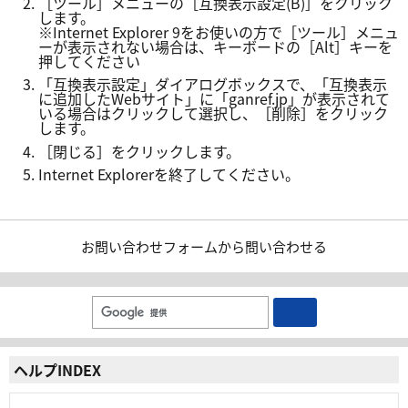
［ツール］メニューの［互換表示設定(B)］をクリック
します。
※Internet Explorer 9をお使いの方で［ツール］メニュ
ーが表示されない場合は、キーボードの［Alt］キーを
押してください
「互換表示設定」ダイアログボックスで、「互換表示
に追加したWebサイト」に「ganref.jp」が表示されて
いる場合はクリックして選択し、［削除］をクリック
します。
［閉じる］をクリックします。
Internet Explorerを終了してください。
お問い合わせフォーム
から問い合わせる
ヘルプINDEX