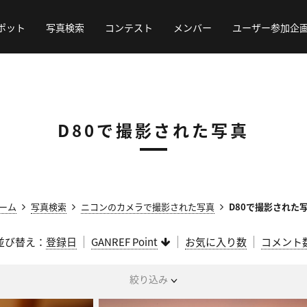
ポット
写真検索
コンテスト
メンバー
ユーザー参加企
D80で撮影された写真
ーム
写真検索
ニコンのカメラで撮影された写真
D80で撮影された
並び替え：
登録日
GANREF Point
お気に入り数
コメント
絞り込み