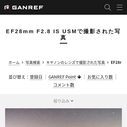
EF28mm F2.8 IS USMで撮影された写
真
ホーム
写真検索
キヤノンのレンズで撮影された写真
EF28mm
並び替え：
登録日
GANREF Point
お気に入り数
コメント数
絞り込み