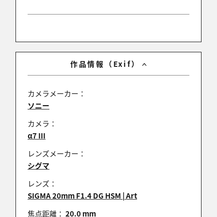
本来なら一人一人、お礼のあいさつに伺うところな
のですが、今回はこちらでの返信をお許し下さい
<m(__)m>
昨晩はあまり天候が良くなくお星さまを見ることが
できませんでしたので、こちらで少しでも季節を感じ
て頂けたら幸いです。
作品情報（Exif）
ぎらぎらの夏がやってまいりました。皆さま暑さ対策
にはくれぐれも気を付けて撮影にお出かけくださ
い。
カメラメーカー：
今年の夏も皆様がたくさんのシャッターチャンスが
ソニー
訪れることを心より願っています＼(^o^)／
カメラ：
α7 III
レンズメーカー：
Karyo
シグマ
2023/07/08 21:52:01
レンズ：
Today's Photos選出おめでとうございます。そのま
SIGMA 20mm F1.4 DG HSM | Art
まポスターになりそうな美しい作品ですね。
焦点距離：
20.0 mm