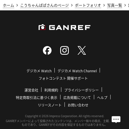
ホーム
こうちゃんぱぱさんのページ
ポートフォリオ
写真一覧
ゴンちゃん
2023/07/08 11:45:57
TODAY’PHOTOに選出 おめでとうございます。
七夕に相応しい一枚とても素晴らしいです。
デジカメ Watch
デジカメ Watch Channel
Rejoicing
フォトコンテスト 開催サポート
2023/07/08 11:14:07
これもとても綺麗な天の川ですね。いつも素晴らし
運営会社
利用規約
プライバシーポリシー
いです。
特定商取引法に基づく表示
広告掲載について
ヘルプ
リリースノート
お問い合わせ
Copyright © 2026 Impress Corporation. All rights reserved.
GANREFメンバーによって投稿されたコンテンツは、メンバー個々の視点、主観に基づいた
こうちゃんぱぱ
ものであり、GANREFがその内容を保証するものではありません。
2023/07/08 09:35:30