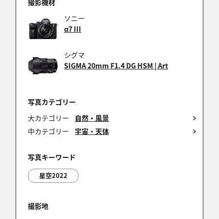
撮影機材
ソニー
こうちゃんぱぱ
α7 III
2023/07/08 22:35:04
萩原れいこさん
シグマ
SIGMA 20mm F1.4 DG HSM | Art
荻原 れいこ先生。私の作品をTODAY'S PHOTO に選
出頂きありがとうございました＼(^o^)／
七夕の日に選んで頂けるなんてめっちゃ嬉しかったで
すぅ。
写真カテゴリー
大カテゴリー
自然・風景
中カテゴリー
宇宙・天体
こうちゃんぱぱ
写真キーワード
2023/07/08 22:29:19
Rejoicingさん ,ゴンちゃんさん ,Marsiさん ,シロッコ
星空2022
さん ,Karyoさん
TODAY'S PHOTOに温かいお言葉頂きありがとうござ
撮影地
いました(^^)/