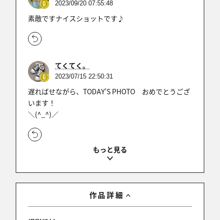
2023/09/20 07:55:48
素敵ですナイスショットです♪
てくてく。
2023/07/15 22:50:31
遅ればせながら、TODAY’S PHOTO おめでとうござ
います！
＼(^_^)／
littlekiss
2023/07/10 18:46:12
うわ〜、息を飲むほどの美しさですね。先日の
作品詳細
「toadys photo」選出おめでとうございます。