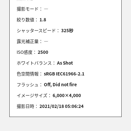
撮影モード：
―
シロッコ
絞り数値：
1.8
2023/07/08 17:48:40
シャッタースピード：
325秒
Today's Photos選出おめでとう御座います。
露光補正量：
―
ISO感度：
2500
Marsi
ホワイトバランス：
As Shot
2023/07/08 15:25:21
色空間情報：
sRGB IEC61966-2.1
TODAY’S PHOTO おめでとうございます！(*^_^*)
フラッシュ：
Off, Did not fire
イメージサイズ：
6,000×4,000
萩原れいこ
撮影日時：
2021/02/18 05:06:24
2023/07/08 14:02:15
改めておめでとうございます。
素敵な恋の作品、ありがとうございました。