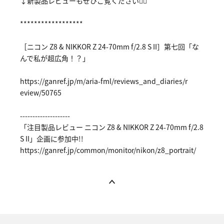
↓新製品レビューもぜひご覧ください🙇‍♂️
******************
［ニコン Z8 & NIKKOR Z 24-70mm f/2.8 S II］第七回「な
んで私が超広角！？」
https://ga
nref.jp/m/
aria-fml/r
eviews_and
_diaries/r
eview/5076
5
--------------------
「注目製品レビュー ニコン Z8 & NIKKOR Z 24-70mm f/2.8
S II」企画に参加中!!
https://ga
nref.jp/co
mmon/monit
or/nikon/z
8_portrait
/