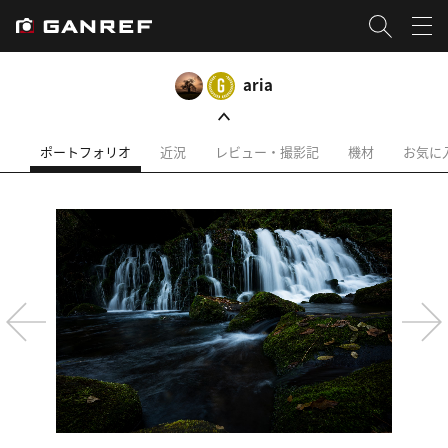
aria
ポートフォリオ
近況
レビュー・撮影記
機材
お気に