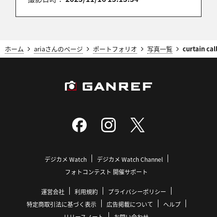
umeken
2025/11/22 07:09:03
ホーム
ariaさんのページ
ポートフォリオ
写真一覧
curtain call
スケール感、魅力的流れ共に抜群、美しいですね！
junichi
2025/11/22 06:06:15
素敵な 上手い切り取りですね～☆★♪
デジカメ Watch
デジカメ Watch Channel
フォトコンテスト 開催サポート
じない。
2025/11/22 02:01:43
運営会社
利用規約
プライバシーポリシー
広角レンズを活かした広がりのある景観^_^
特定商取引法に基づく表示
広告掲載について
ヘルプ
ナイスショットです♪
リリースノート
お問い合わせ