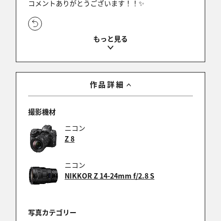
コメントありがとうございます！！✨
aria
2025/11/22 20:21:04
umekenさん ,ゆういちのっぽさん ,piinoさん
作品詳細
ありがとうございます！
長秒露光は想像力が必要なので、難しいです💦
撮影機材
ニコン
Z 8
aria
2025/11/22 16:21:23
ニコン
NIKKOR Z 14-24mm f/2.8 S
orcristさん ,ＪＹＯさん ,じない。さん
ありがとうございます！！
何枚か撮影して、水の輝きが良いものを選びました✨
写真カテゴリー