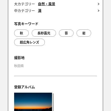
大カテゴリー
自然・風景
中カテゴリー
滝
aria
2025/11/22 16:20:14
写真キーワード
sakata_Mさん
秋
長秒露光
苔
岩
コメントありがとうございます！
どう切り取るか？？
超広角レンズ
と悩むロケーションですが、全体を捉えられるのは
新鮮でした✨
撮影地
秋田県
aria
2025/11/22 16:19:26
登録アルバム
ok-storeさん ,トムさん ,THREEPOINTEDさん
ありがとうございます！
機材のことなどもコメントいただき、嬉しいです✨