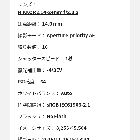
レンズ：
2025/11/22 15:05:08
NIKKOR Z 14-24mm f/2.8 S
ナイスショットです。
グッド切れでコメントのみとなり申し訳ありませ
焦点距離：
14.0 mm
ん。
撮影モード：
Aperture-priority AE
絞り数値：
16
シャッタースピード：
piino
1秒
2025/11/22 07:42:54
露光補正量：
-4/3EV
長時間露光撮影での滝は美しいですね
ISO感度：
64
ホワイトバランス：
Auto
色空間情報：
sRGB IEC61966-2.1
ゆういちのっぽ
2025/11/22 07:18:39
フラッシュ：
No Flash
ナイスショットd(^_^o)📷
イメージサイズ：
8,256×5,504
※定型文にて失礼します🙇
撮影日時：
2025/11/16 15:13:34