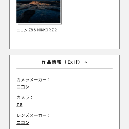
aria
2025/11/22 16:18:45
ニコン Z8 & NIKKOR Z 24-70mm f/2.8 S II レビュー
karin0527さん ,けんじ-たろうさん
ありがとうございます！！
隅々までピントが合いやすい、超広角ならではの、
苔の質感となりました✨
作品情報（Exif）
カメラメーカー：
一期一会
ニコン
2025/11/22 15:06:28
カメラ：
素敵な表現、ナイスフォトです！
Z 8
レンズメーカー：
ニコン
えっちゅー