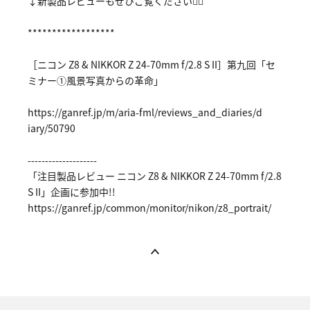
↓新製品レビューもぜひご覧ください🙇‍♂️
******************
［ニコン Z8 & NIKKOR Z 24-70mm f/2.8 S II］第九回「セ
ミナー①風景写真からの革命」
https://ga
nref.jp/m/
aria-fml/r
eviews_and
_diaries/d
iary/50790
--------------------
「注目製品レビュー ニコン Z8 & NIKKOR Z 24-70mm f/2.8
S II」企画に参加中!!
https://ga
nref.jp/co
mmon/monit
or/nikon/z
8_portrait
/