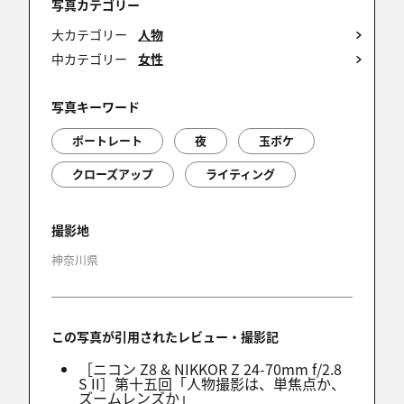
写真カテゴリー
Hiro Hirota
大カテゴリー
人物
2025/11/25 09:38:08
中カテゴリー
女性
素敵で美しい切り取りですね
ナイスショットです
写真キーワード
ポートレート
夜
玉ボケ
クローズアップ
ライティング
umeken
2025/11/25 07:38:25
妖艶な唇と目力、インパクトある素敵な表情です
撮影地
ね！
神奈川県
この写真が引用されたレビュー・撮影記
シゲイチ
2025/11/25 07:37:45
［ニコン Z8 & NIKKOR Z 24-70mm f/2.8
S II］第十五回「人物撮影は、単焦点か、
目力を感じます!!
ズームレンズか」