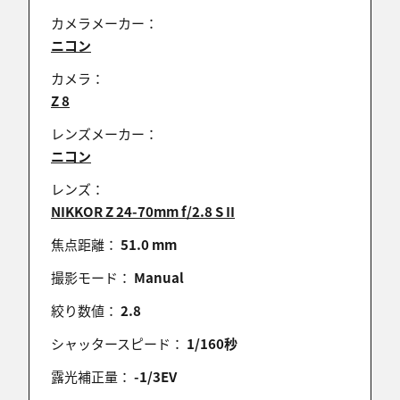
カメラメーカー：
aria
ニコン
2025/11/24 21:48:19
カメラ：
ok-storeさん
Z 8
ありがとうございます！
レンズメーカー：
モデルさんの魅力をなんとか表現したい、と構図を
ニコン
追い込んでみました
レンズ：
NIKKOR Z 24-70mm f/2.8 S II
焦点距離：
翠 森男
51.0 mm
2025/11/24 21:30:44
撮影モード：
Manual
カラーの丸ボケをアクセントにして上手く仕上げて
絞り数値：
2.8
いますね。ナイスショット！
シャッタースピード：
1/160秒
露光補正量：
-1/3EV
ok-store