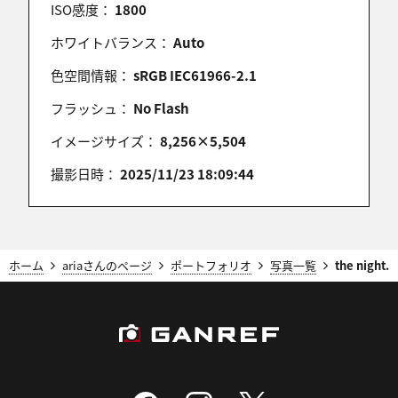
ISO感度：
1800
2025/11/24 20:55:59
ホワイトバランス：
Auto
凝視してしまう瞳の描写、とても素敵だと思います。
色空間情報：
sRGB IEC61966-2.1
フラッシュ：
No Flash
aria
イメージサイズ：
8,256×5,504
2025/11/24 20:49:24
撮影日時：
2025/11/23 18:09:44
KYさん
2日間ありがとうございました！！
撮影の仕方など、大変勉強になりました✨
お話しさせていただいたのも楽しかったです。
ホーム
またぜひ、ご一緒したいです！🙇‍♂️✨
ariaさんのページ
ポートフォリオ
写真一覧
the night.
aria
2025/11/24 20:47:47