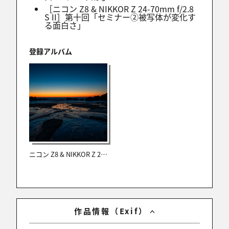
ナイスショットです。
［ニコン Z8 & NIKKOR Z 24-70mm f/2.8
S II］第十回「セミナー②被写体が変化す
る面白さ」
ＪＹＯ
登録アルバム
2025/11/24 21:56:30
ナイスショットです^^ 作品展在廊期間中のため
定型コメントで恐縮ですm(__)m
aria
2025/11/24 21:49:57
ニコン Z8 & NIKKOR Z 24-70mm f/2.8 S II レビュー
翠 森男さん
ありがとうございます！
オレンジの光は、ずっと灯っているわけではなかっ
たので、タイミングを見て作品に取り入れました✨
作品情報（Exif）