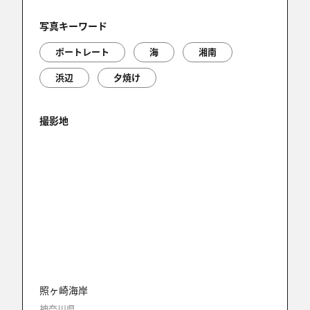
6件中 1〜6件目
写真キーワード
ポートレート
海
湘南
浜辺
夕焼け
撮影地
照ヶ崎海岸
神奈川県