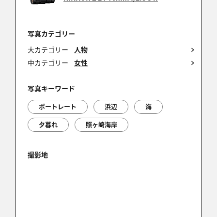
ちーべん
2025/12/02 19:38:45
写真カテゴリー
ナイスショット！
大カテゴリー
人物
中カテゴリー
女性
写真キーワード
YASUHIRO
2025/12/02 17:02:20
ポートレート
浜辺
海
ナイスショットです。綺麗です。
夕暮れ
照ヶ崎海岸
7件中 1〜7件目
撮影地