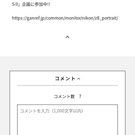
S II」企画に参加中!!
https://ga
nref.jp/co
mmon/monit
or/nikon/z
8_portrait
/
コメント
コメント数
7