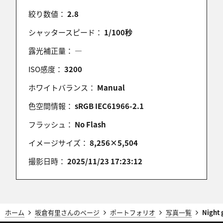
絞り数値：
2.8
シャッタースピード：
1/100秒
露光補正量：
―
ISO感度：
3200
ホワイトバランス：
Manual
色空間情報：
sRGB IEC61966-2.1
フラッシュ：
No Flash
イメージサイズ：
8,256×5,504
撮影日時：
2025/11/23 17:23:12
ホーム
坂倉有里さんのページ
ポートフォリオ
写真一覧
Night 