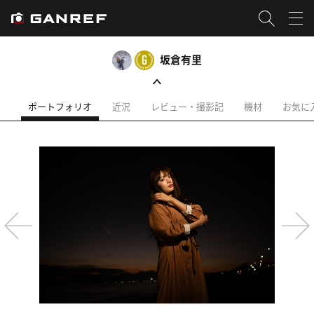
坂倉有里
ポートフォリオ
近況
レビュー・撮影記
機材
お気に