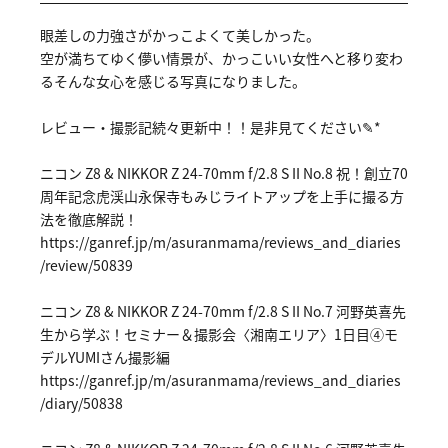
眼差しの力強さがかっこよくて美しかった。
空が満ちてゆく儚い情景が、かっこいい女性へと移り変わ
るそんな女心を感じる写真になりました。
レビュー・撮影記続々更新中！！是非見てください✎*
ニコン Z8 & NIKKOR Z 24-70mm f/2.8 S II No.8 祝！創立70
周年記念虎渓山永保寺もみじライトアップを上手に撮る方
法を徹底解説！
https://ga
nref.jp/m/
asuranmama
/reviews_a
nd_diaries
/review/50
839
ニコン Z8 & NIKKOR Z 24-70mm f/2.8 S II No.7 河野英喜先
生から学ぶ！セミナー＆撮影会〈湘南エリア〉1日目④モ
デルYUMIさん撮影編
https://ga
nref.jp/m/
asuranmama
/reviews_a
nd_diaries
/diary/508
38