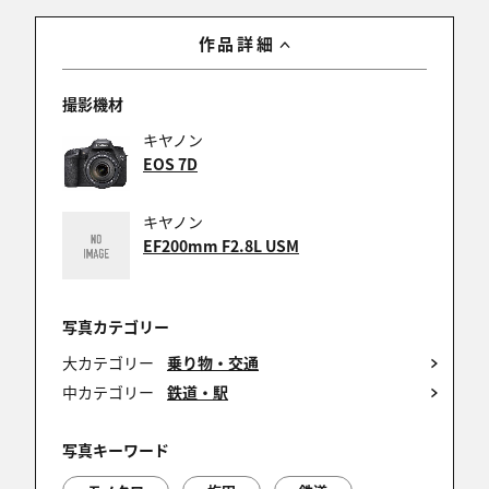
*iwa*さん、marko1521さん＞
作品詳細
祝いのコメントどうもありがとうございます。
励みになります！
撮影機材
キヤノン
EOS 7D
marko1521
2016/08/20 19:46:13
キヤノン
入賞おめでとうございます(^o^)／
EF200mm F2.8L USM
写真カテゴリー
*iwa*
大カテゴリー
乗り物・交通
2016/08/20 15:03:54
中カテゴリー
鉄道・駅
阪急電車 懐かしいです 巧く捉えられてとてもい
い雰囲気ですね
写真キーワード
佳作おめでとうございます