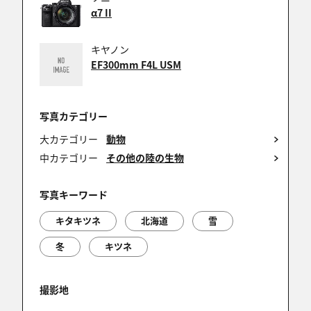
α7 II
亀GGY
2026/04/21 13:40:59
キヤノン
受賞おめでとうございます！^ᴥ^=
EF300mm F4L USM
写真カテゴリー
yoshihiro
大カテゴリー
動物
2026/04/21 11:41:28
中カテゴリー
その他の陸の生物
受賞おめでとうございます
写真キーワード
キタキツネ
北海道
雪
蔵出しのオールドルーキー
冬
キツネ
2026/04/21 07:15:25
受賞おめでとうございます😊
撮影地