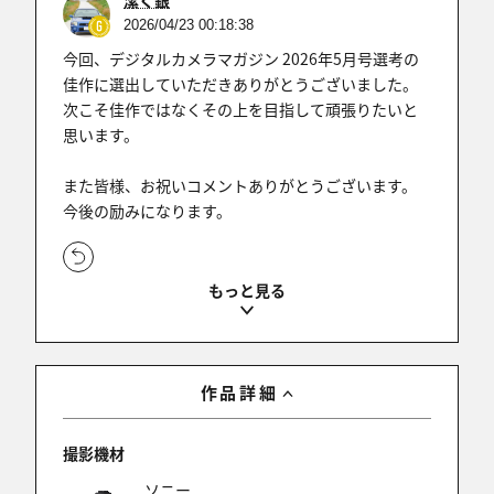
潔く銀
2026/04/23 00:18:38
今回、デジタルカメラマガジン 2026年5月号選考の
佳作に選出していただきありがとうございました。
次こそ佳作ではなくその上を目指して頑張りたいと
思います。
また皆様、お祝いコメントありがとうございます。
今後の励みになります。
✨いくせんのほし★播磨へ
2026/04/21 16:35:57
㊗️🎉🎊✨(〃￣▽￣)o-o∠※PAN! 🏆🎖️受賞おめでと
作品詳細
うございます❗️❗️❗️。
💖️ 👏✨👏✨👏💟｡(｡˃ ᵕ ˂ ﾉﾉ"☆彡💟👏✨👏✨👏💖️
撮影機材
ソニー