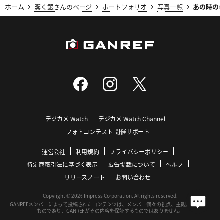
込まれました。
ホーム
潔く銀さんのページ
ポートフォリオ
写真一覧
あの時の
gaudium
2026/04/20 13:10:07
受賞おめでとうございます。
デジカメ Watch
デジカメ Watch Channel
Mac
フォトコンテスト 開催サポート
2025/12/29 16:40:22
素晴らしい、ナイスショットです^_^
運営会社
利用規約
プライバシーポリシー
特定商取引法に基づく表示
広告掲載について
ヘルプ
リリースノート
お問い合わせ
PhotoRoman
Copyright © 2026 Impress Corporation. All rights reserved.
GANREFメンバーによって投稿されたコンテンツは、メンバー個々の視点、主観に基づいた
2025/12/29 11:24:03
ものであり、GANREFがその内容を保証するものではありません。