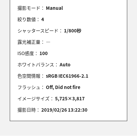
撮影モード：
Manual
もあい
2026/04/20 15:38:34
絞り数値：
4
狐の表情がほんとうに可愛いです。
シャッタースピード：
1/800秒
露光補正量：
―
ISO感度：
100
ぺいんとぼっくす
2026/04/20 15:37:57
ホワイトバランス：
Auto
受賞おめでとうございます。
色空間情報：
sRGB IEC61966-2.1
フラッシュ：
Off, Did not fire
イメージサイズ：
5,725×3,817
shiomusubi
2026/04/20 13:52:47
撮影日時：
2019/02/26 13:22:30
受賞おめでとうございます！
しおらしく前足を揃えた姿がとてもいじらしいです。
すばらしいタイトルで、物語の世界にたちまち引き