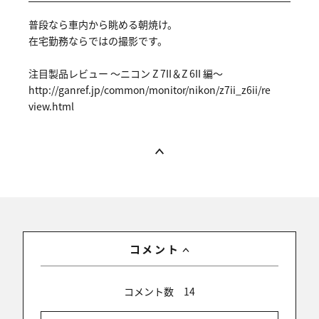
普段なら車内から眺める朝焼け。
在宅勤務ならではの撮影です。
注目製品レビュー ～ニコン Z 7II＆Z 6II 編～
http://gan
ref.jp/com
mon/monito
r/nikon/z7
ii_z6ii/re
view.html
コメント
コメント数
14