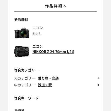
isaoさん ,Hiro 3さん ,nanai0012さん
作品詳細
コメントありがとうございます。
やっと晴れた朝に出会えました。
撮影機材
今週末も天気がよくなさそうなので無理やり行ってよ
かったです。
ニコン
Z 6II
ニコン
くに
NIKKOR Z 24-70mm f/4 S
2021/02/12 22:41:51
ken2さん
写真カテゴリー
コメントありがとうございます。
セミナーでの「鉄道風景写真」での対角線構図を実
大カテゴリー
乗り物・交通
践してみました。
中カテゴリー
鉄道・駅
写真キーワード
悪代官
撮影地