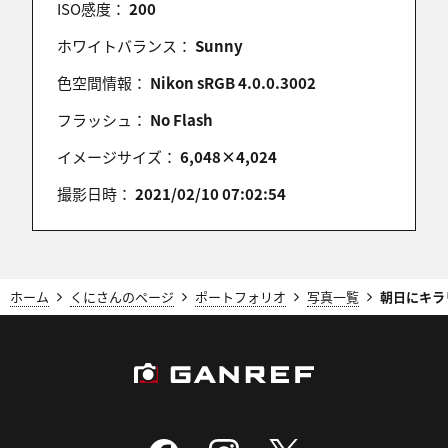
NEONEOさん
ISO感度：
200
ご指摘ありがとうございます。
ホワイトバランス：
Sunny
ほかのページも順次直しておきます。
色空間情報：
Nikon sRGB 4.0.0.3002
この場所は、助川先生からのおすすめポイントの一
フラッシュ：
No Flash
つです。
春分の日あたりは、ほとんど線路の方向から朝日が
イメージサイズ：
6,048×4,024
昇ります。
撮影日時：
2021/02/10 07:02:54
NEONEO
2021/02/10 20:00:34
ホーム
くにさんのページ
ポートフォリオ
写真一覧
朝日にキラ
私も最初そうだったのですが、「/common」の前に
半角スペースがあるので、リンクが正常に表示されま
せんよ！