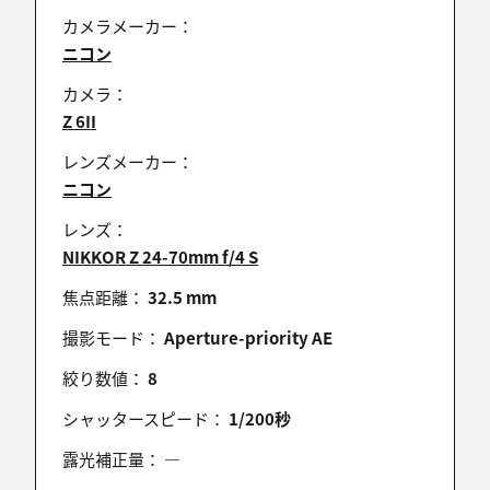
カメラメーカー：
ken2(休止)
ニコン
2021/02/10 20:46:20
電車の輝きがいいですねぇ。
カメラ：
構図の狙いがバッチリ嵌ってます。
Z 6II
レンズメーカー：
ニコン
くに
レンズ：
2021/02/10 20:15:36
NIKKOR Z 24-70mm f/4 S
小小島島さん
焦点距離：
32.5 mm
ありがとうございます。
3回目にしてやっと朝日と一緒に撮れました。
撮影モード：
Aperture-priority AE
絞り数値：
8
シャッタースピード：
1/200秒
くに
露光補正量：
―
2021/02/10 20:14:44