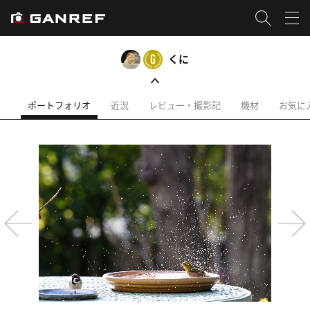
くに
ポートフォリオ
近況
レビュー・撮影記
機材
お気に