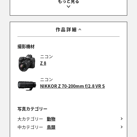
くに
2025/03/25 22:02:32
donさん ,KYさん ,junichiさん ,sutaさん ,legacy7010
作品詳細
さん ,Cool_Handさん ,tomoyuzuさん ,kinさん ,shou
さん ,ken2(ぼちぼち)さん
撮影機材
みなさまコメントありがとうございます。
以前はみかんもおいて、お米＝雀、ひまわりの種＝
ニコン
ヤマガラとシジュウカラ、みかん＝メジロが朝の食
Z 8
事幅径だったのですが、みかん目当てにヒヨドリが
来るようになったのでみかんだけ出さなくなりまし
ニコン
た。
NIKKOR Z 70-200mm f/2.8 VR S
しばらくは不満そうでしたが、水浴びには毎朝通っ
てきてくれます。
一度に2羽が水盤に入ることもあります。
写真カテゴリー
なぜか水浴びは夏より冬から春にかけての方がよく
見る気がします。
大カテゴリー
動物
中カテゴリー
鳥類