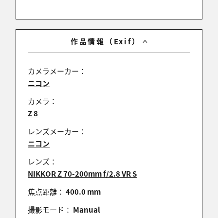
tomoyuzu
作品情報（Exif）
2025/03/24 09:29:27
いいですねぇ。
カメラメーカー：
こんなにたくさんの飛沫が飛び散っているのです
ニコン
ね。
あたたかい春の訪れを感じますねぇ。
カメラ：
Z 8
レンズメーカー：
ニコン
Cool_Hand
2025/03/24 09:07:00
レンズ：
美しい光の中、気持ちよさそうですね。
NIKKOR Z 70-200mm f/2.8 VR S
焦点距離：
400.0 mm
撮影モード：
Manual
legacy7010