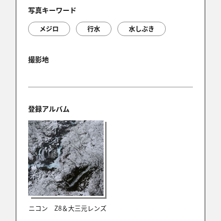
写真キーワード
ken2(休止)
メジロ
行水
水しぶき
2025/03/25 12:37:54
水しぶきがいいですね。
大阪の某都市公園の水飲み場でもよく見かけます。
撮影地
寒ないんやろかと余計な心配を(笑)
登録アルバム
shou
2025/03/24 22:44:36
素晴らしい瞬間をナイスショットです
kin
2025/03/24 19:53:47
ニコン Z8＆大三元レンズ
いいとこ撮られてますねえ。😀😀😀😀😀😀