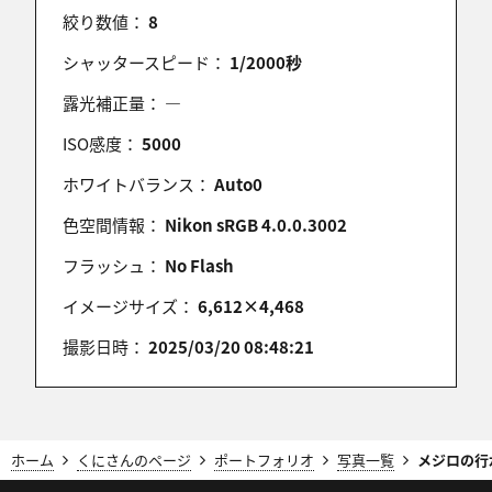
絞り数値：
8
2025/03/24 07:04:48
良いシーンですね ナイスショットです！
シャッタースピード：
1/2000秒
露光補正量：
―
ISO感度：
5000
suta
ホワイトバランス：
Auto0
2025/03/24 06:46:28
キレイで豪快な水しぶきを上げてたのしそうです
色空間情報：
Nikon sRGB 4.0.0.3002
ね。
フラッシュ：
No Flash
素敵です(^^)。
200での鳥撮だとテレコンが欲しくなってしまいまし
イメージサイズ：
6,612×4,468
た。。。なので自分はトリミングに。。
撮影日時：
2025/03/20 08:48:21
junichi
2025/03/24 03:08:40
ホーム
くにさんのページ
ポートフォリオ
写真一覧
メジロの行
「ひゃっほー！」感、出てますね～☆★♪