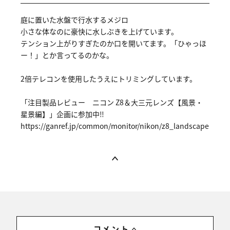
庭に置いた水盤で行水するメジロ
小さな体なのに豪快に水しぶきを上げています。
テンション上がりすぎたのか口を開いてます。「ひゃっほ
ー！」とか言ってるのかな。
2倍テレコンを使用したうえにトリミングしています。
「注目製品レビュー ニコン Z8＆大三元レンズ【風景・
星景編】」企画に参加中‼
https://ga
nref.jp/co
mmon/monit
or/nikon/z
8_landscap
e
コメント