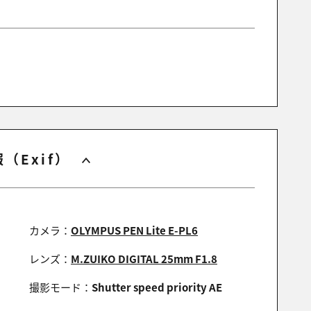
（Exif）
カメラ：
OLYMPUS PEN Lite E-PL6
レンズ：
M.ZUIKO DIGITAL 25mm F1.8
撮影モード：
Shutter speed priority AE