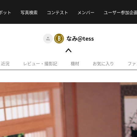
ポット
写真検索
コンテスト
メンバー
ユーザー参加企
なみ@tess
近況
レビュー・撮影記
機材
お気に入り
ファ