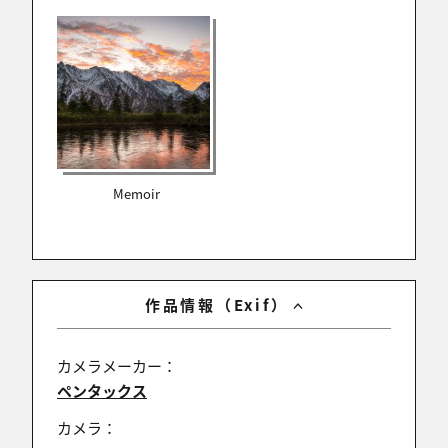
ント群もまだ日陰でトーンは抑えて．．．日の当たる
山稜との対比って事でしょうか？
熊﨑克彦
2023/11/17 09:19:30
たっちーさん
Memoir
祝辞のコメントありがとうございます。
紅葉がだめなら、当時最高記録のテント数を．．．w
いかにも毒があるような「毒キノコ」が生えてますか
ね？www
作品情報（Exif）
カメラメーカー：
ペンタックス
熊﨑克彦
2023/11/17 09:16:05
カメラ：