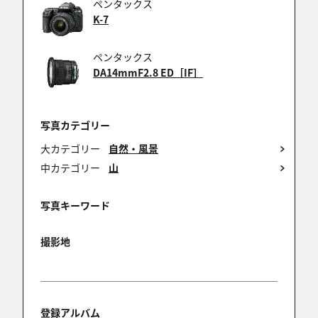
たちも小屋泊まりでした。赤の他人と、足と頭が交
ペンタックス
互で、布団二枚に三人で寝ましたね。
K-7
夜中にトイレに行って帰ってきたら、もぉ自分の寝場
所はありませんでした。w
ペンタックス
それからは、私たちもテント泊オンリーになりまし
DA14mmF2.8 ED［IF］
た。www
写真カテゴリー
大カテゴリー
自然・風景
熊﨑克彦
中カテゴリー
山
2023/11/17 09:26:30
tamadayyさん
写真キーワード
祝辞のコメントありがとうございます。
撮影地
>そこはかとない表現の深さが印象的です。
そうですね。写真につきものの主題と副題ですが、
この写真で何が主題か？っとなると、漫然としてます
ね。
強いて言えば、一瞬主題になりがちなカラフルなテ
登録アルバム