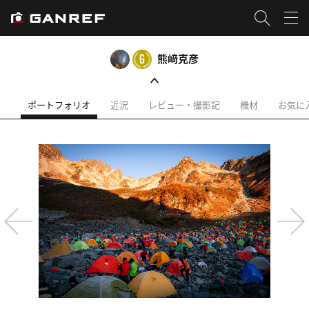
熊﨑克彦
ポートフォリオ
近況
レビュー・撮影記
機材
お気に