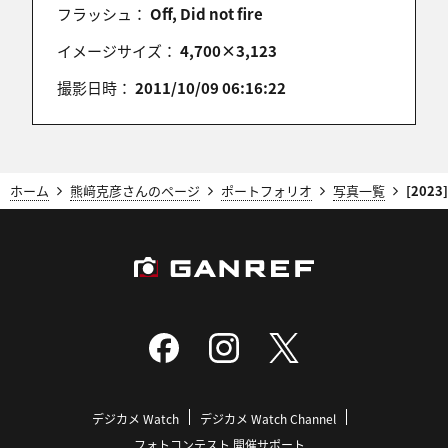
フラッシュ：
Off, Did not fire
加齢により、多分もぉ行くことはないであろう涸
沢。
イメージサイズ：
4,700×3,123
登山に目覚めた場所である涸沢。
撮影日時：
2011/10/09 06:16:22
の写真が選ばれて、本当に光栄です。
h-atabot
ホーム
熊﨑克彦さんのページ
ポートフォリオ
写真一覧
[2023
2023/11/17 08:04:58
カラフルでとても美しいいですねぇ！
ＴＰおめでとうございます！
✨いくせんのほし★播磨へ
2023/11/17 05:58:30
🎊TODAY’S PHOTO 選出おめでとうございます。
デジカメ Watch
デジカメ Watch Channel
🎶o(>∀<*)o 🎉🎊✨
フォトコンテスト 開催サポート