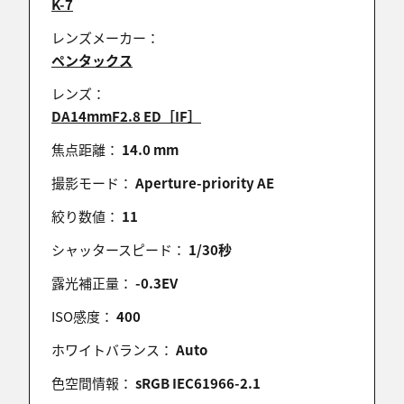
K-7
M.aigaさん
祝辞のコメントありがとうございます。
レンズメーカー：
ペンタックス
> テントの灯りの作品も楽しみにしています😊
レンズ：
それって、私のFBでの投稿ですかね？w
DA14mmF2.8 ED［IF］
ご要望通り、最新現像環境で、ノートリアップしまし
焦点距離：
14.0 mm
た。
良かったら、こっちもご覧ください。
撮影モード：
Aperture-priority AE
絞り数値：
11
シャッタースピード：
1/30秒
露光補正量：
-0.3EV
熊﨑克彦
2023/11/17 09:13:19
ISO感度：
400
かよちん☆さん ,keaton2019さん ,いくせんのほし★
ホワイトバランス：
Auto
越前へさん ,h-atabotさん
皆さん、祝辞のコメントありがとうございます。
色空間情報：
sRGB IEC61966-2.1