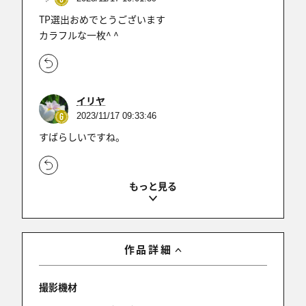
TP選出おめでとうございます
カラフルな一枚^ ^
イリヤ
2023/11/17 09:33:46
すばらしいですね。
熊﨑克彦
2023/11/17 09:31:31
temaiさん
作品詳細
祝辞のコメントありがとうございます。
撮影機材
２００５年に涸沢へは初めて来ました。初めては私