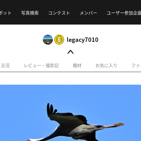
ポット
写真検索
コンテスト
メンバー
ユーザー参加企
legacy7010
近況
レビュー・撮影記
機材
お気に入り
ファ