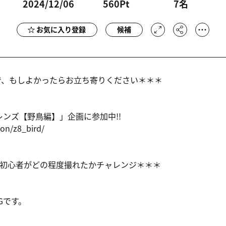
2024/12/06
560Pt
7
名
お気に入り登録
候補
で、もしよかったらお立ち寄りください＊＊＊
レンズ【野鳥編】」企画に参加中!!
kon/z
8_bird/
初心者がどの程度撮れたかチャレンジ＊＊＊
Gです。