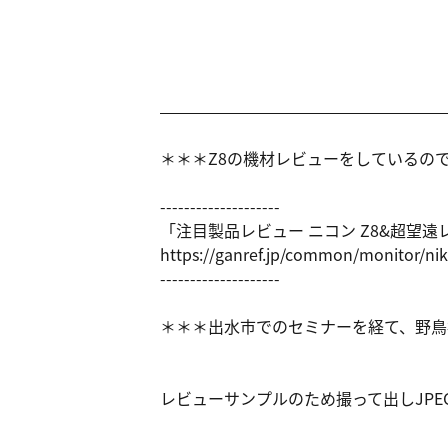
＊＊＊Z8の機材レビューをしているの
--------------------
「注目製品レビュー ニコン Z8&超望遠
https://ga
nref.jp/co
mmon/monit
or/ni
--------------------
＊＊＊出水市でのセミナーを経て、野鳥
レビューサンプルのため撮って出しJPE