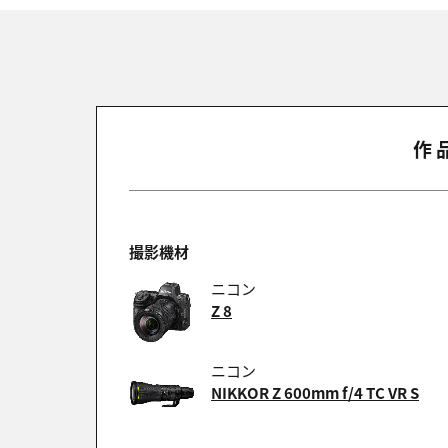
作
撮影機材
ニコン
Z 8
ニコン
NIKKOR Z 600mm f/4 TC VR S