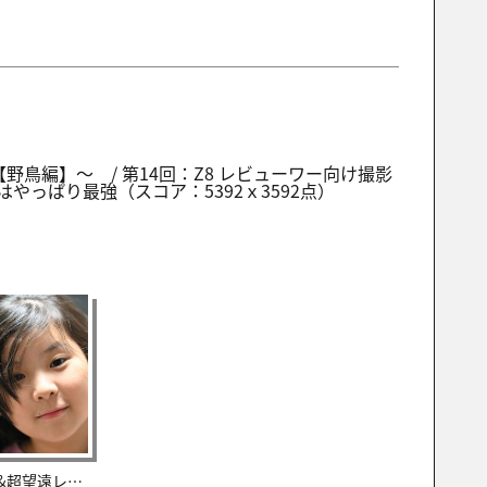
野鳥編】～ / 第14回：Z8 レビューワー向け撮影
4はやっぱり最強（スコア：5392ｘ3592点）
ニコン Z8&超望遠レンズレビュー(野鳥編)