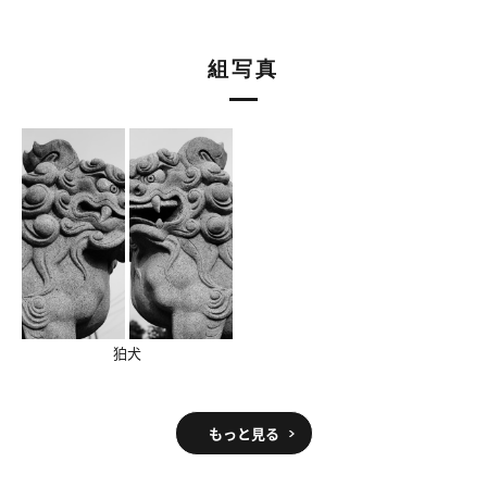
組写真
狛犬
もっと見る