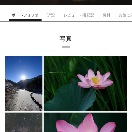
ポートフォリオ
近況
レビュー・撮影記
機材
お気に
写真