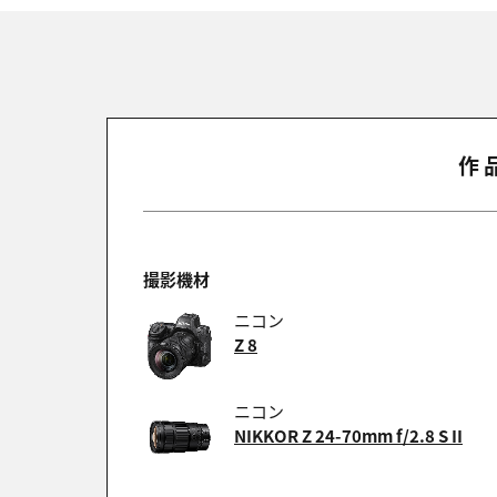
作
撮影機材
ニコン
Z 8
ニコン
NIKKOR Z 24-70mm f/2.8 S II