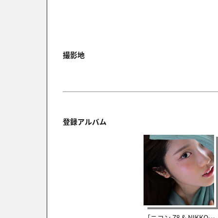
撮影地
登録アルバム
［ニコン Z8 & NIKKOR Z 24-70mm f/2.8 S IIレビュー］