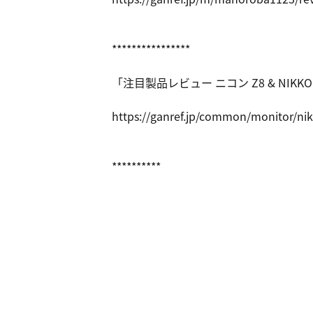
****************
「注目製品レビュー ニコン Z8 & NIKKOR Z
https://ga
nref.jp/co
mmon/monit
or/ni
**********