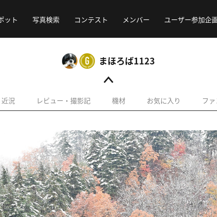
ポット
写真検索
コンテスト
メンバー
ユーザー参加企
まほろば1123
近況
レビュー・撮影記
機材
お気に入り
ファ