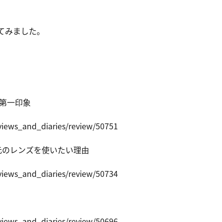
で撮影してみました。
I の第一印象
views
_and_diari
es/review/
50751
元のレンズを使いたい理由
views
_and_diari
es/review/
50734
views
_and_diari
es/review/
50696