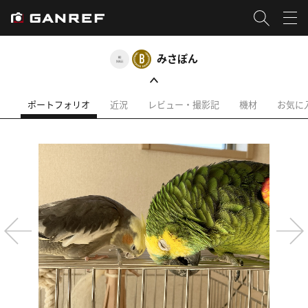
みさぽん
ポートフォリオ
近況
レビュー・撮影記
機材
お気に