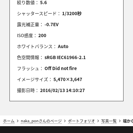
絞り数値：
5.6
シャッタースピード：
1/3200秒
露光補正量：
-0.7EV
きくちゃん
2016/02/17 00:40:25
ISO感度：
200
とても素晴らしい光景ですね。
ホワイトバランス：
Auto
見事な虹美しいです。
色空間情報：
sRGB IEC61966-2.1
フラッシュ：
Off Did not fire
K.GLEN
イメージサイズ：
5,470×3,647
2016/02/16 20:05:58
撮影日時：
2016/02/13 14:10:27
凄い！よく見るとダブルですね(*^^)v
3811
ホーム
naka_ponさんのページ
ポートフォリオ
写真一覧
端か
2016/02/16 19:51:39