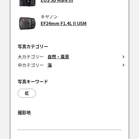
EOS 5D Mark III
2016/03/11 14:04:58
ここまでパーフェクトな虹は、初めて見ました、見
キヤノン
事ですね。
EF24mm F1.4L II USM
写真カテゴリー
ECLIPSE
大カテゴリー
自然・風景
2016/02/29 23:16:22
中カテゴリー
海
素晴らしい光景ですね！
私もこんな虹に出逢いたいです(#^^#)
写真キーワード
虹
sabaki
撮影地
2016/02/23 22:28:33
見事な虹ですね！