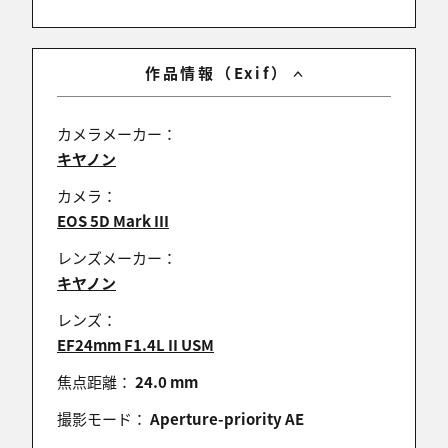
ふうた
2016/02/23 14:35:52
作品情報（Exif）
スケールの大きな、美しい虹。素晴らしいですね。
カメラメーカー：
キヤノン
わった
カメラ：
2016/02/22 21:38:03
EOS 5D Mark III
見事なフルサイズの虹ですね。ナイスショットです
レンズメーカー：
ね。
キヤノン
レンズ：
EF24mm F1.4L II USM
zirou
焦点距離：
24.0 mm
2016/02/19 14:40:43
ナイスショット！
撮影モード：
Aperture-priority AE
体調不良につき「一言」で申し訳ございません。