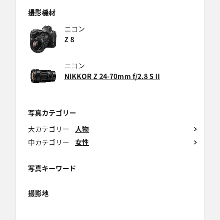
撮影機材
aria
ニコン
2025/11/30 20:57:41
Z 8
素敵な表現ですね✨
寒色寄りの味付けも素敵ですね
ニコン
NIKKOR Z 24-70mm f/2.8 S II
土偶
写真カテゴリー
2025/11/30 19:57:11
大カテゴリー
人物
素敵なナイスショットですね。
中カテゴリー
女性
写真キーワード
ACE
撮影地
2025/11/30 17:49:58
雰囲気が良いですね!!
ナイスポートレートです!!