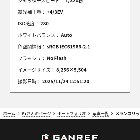
シャッタースピード：
1/320秒
白いカーテンがヴェールのような働きをして彼女の
内面まで映し出されたようですね～
露光補正量：
+4/3EV
ISO感度：
280
ホワイトバランス：
Auto
karin0527
色空間情報：
sRGB IEC61966-2.1
2025/11/30 08:37:35
こちらの作品も優しい雰囲気が素敵ですね(^^♪
フラッシュ：
No Flash
イメージサイズ：
8,256×5,504
撮影日時：
2025/11/24 12:51:20
NEONEO
2025/11/30 05:29:28
さきほど出したのと被りましたー(^_^*)
ホーム
KYさんのページ
ポートフォリオ
写真一覧
メランコリッ
ゆういちのっぽ