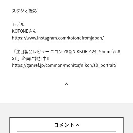
スタジオ撮影
モデル
KOTONEさん
https://ww
w.instagra
m.com/koto
nefromjapa
n/
「注目製品レビュー ニコン Z8＆NIKKOR Z 24-70mm f/2.8
S II」企画に参加中!!
https://ga
nref.jp/co
mmon/monit
or/nikon/z
8_portrait
/
コメント