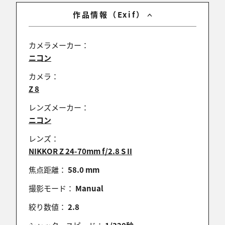
2025/11/30 13:21:44
作品情報（Exif）
こ、これは素晴らしい…
同じ場所で自分も撮っていたとは思えない圧倒的な
カメラメーカー：
雰囲気の違いに感動しました！！
ニコン
カメラ：
Z 8
にゃんじぃ
2025/11/30 12:34:52
レンズメーカー：
ニコン
このシーンですと、マニュアルでのピントでしょう
か。
レンズ：
左目に来てますね！
NIKKOR Z 24-70mm f/2.8 S II
色温度もナイスです(^O^)/
焦点距離：
58.0 mm
撮影モード：
Manual
tagochan
絞り数値：
2.8
2025/11/30 10:21:21