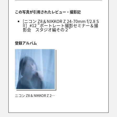
この写真が引用されたレビュー・撮影記
[ニコン Z8＆NIKKOR Z 24-70mm f/2.8 S
II］#12 "ポートレート撮影セミナー＆撮
@花秋翠
影会 スタジオ編その２"
2025/11/30 17:27:07
カーテン越しのナイスポージングですね(*^_^*)
登録アルバム
✨いくせんのほし★播磨へ
2025/11/30 15:22:18
🎶✨ღ˘◡˘ற✨ステキな作品いいですねー❗️ 🤩
❇️🌟(👍¯꒳¯) 🅽️🅸️🅲️🅴️⤴️⤴️⤴️💖️ྀショットです❗️❗️❗️。👏
✨🎵
ニコン Z8 & NIKKOR Z 24-70mm f/2.8 S II レビュー
ゆう