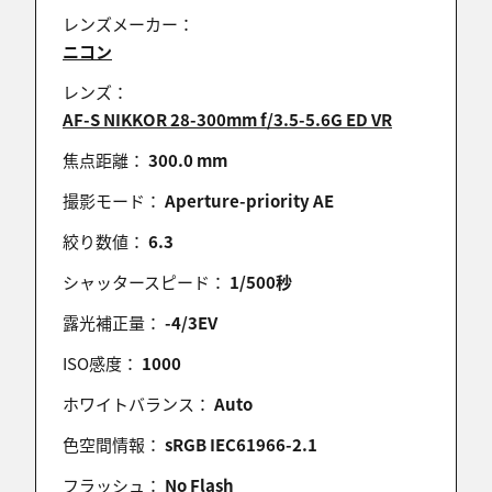
レンズメーカー：
一期一会さん ,YOHさん ,ぷれあですさん ,あすなろさ
ニコン
ん ,bu-tanさん ,amisumさん ,デジカメ自由人さん
,@花秋翠さん ,ta-chanさん ,temaiさん ,ゆか坊さん ,
レンズ：
イマリンさん ,あおとさん ,maruoneさん ,とんさん ,
AF-S NIKKOR 28-300mm f/3.5-5.6G ED VR
中林光次さん ,藍郷栗夢さん ,keaton2019さん ,ＪＹ
Ｏさん ,norio7さん
焦点距離：
300.0 mm
PCを開けたら沢山のコメントお気に入りが・・戸塚
撮影モード：
Aperture-priority AE
学先生からTPの選出頂きました。
絞り数値：
6.3
嬉しいですね。多分、4回目のTP選出をして頂いたと
思います。
シャッタースピード：
1/500秒
これからも選出頂けるような写真を撮っていきたい
と思います。
露光補正量：
-4/3EV
ありがとうございました。
ISO感度：
1000
ホワイトバランス：
Auto
色空間情報：
sRGB IEC61966-2.1
norio7
2024/11/30 20:00:05
フラッシュ：
No Flash