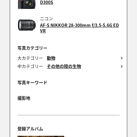
D300S
Today's Photo選出おめでとうございます！
ニコン
AF-S NIKKOR 28-300mm f/3.5-5.6G ED
VR
tamadayy
2024/11/30 23:53:17
写真カテゴリー
素敵なシーン、ナイスショットです(*^^)v
大カテゴリー
動物
中カテゴリー
その他の陸の生物
写真キーワード
Hayashida
2024/11/30 23:42:57
撮影地
TODAY’S PHOTO！ おめでとうございます
登録アルバム
shashin1
2024/11/30 22:27:26