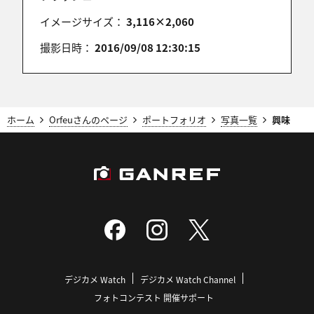
TODAY’S PHOTOおめでとうございます！
イメージサイズ：
3,116×2,060
撮影日時：
2016/09/08 12:30:15
ＪＹＯ
2024/11/30 19:55:57
㊗㊗㊗
ホーム
Orfeuさんのページ
ポートフォリオ
写真一覧
興味
TODAY'S PHOTO選出おめでとうございます🎉🎉🎉
keaton2019
2024/11/30 19:46:27
ナイスショット！！
デジカメ Watch
デジカメ Watch Channel
フォトコンテスト 開催サポート
藍郷栗夢