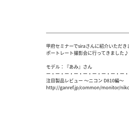
甲府セミナーでsiraさんに紹介いただき
ポートレート撮影会に行ってきました♪
モデル：『あみ』さん
ー・ー・ー・ー・ー・ー・ー・ー・ー・
注目製品レビュー ～ニコン D810編～
http://gan
ref.jp/com
mon/monito
r/nik