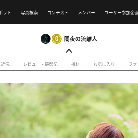
ポット
写真検索
コンテスト
メンバー
ユーザー参加企
闇夜の流離人
近況
レビュー・撮影記
機材
お気に入り
ファ