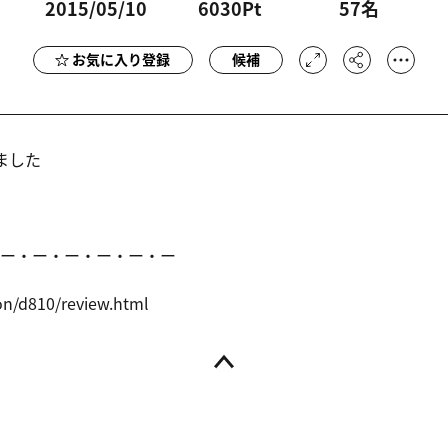
2015/05/10
6030Pt
57
名
お気に入り登録
候補
ました
ー・ー・ー・ー・ー・ー
on/d8
10/review.
html