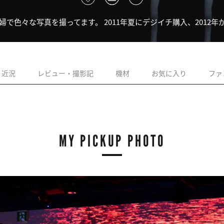
色々な写真を撮ってます。 2011年夏にデジイチ購入、2012年か
近況
レビュー・撮影記
機材
お気に入り
ファ
MY PICKUP PHOTO