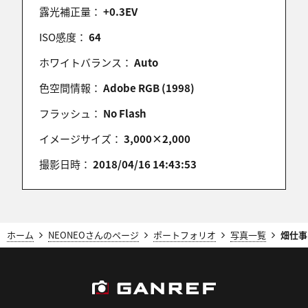
kiyotti
露光補正量：
+0.3EV
2018/07/01 21:15:14
ISO感度：
64
入選、おめでとうございます。(^^)v
ホワイトバランス：
Auto
色空間情報：
Adobe RGB (1998)
JUNA
フラッシュ：
No Flash
2018/07/01 21:06:54
イメージサイズ：
3,000×2,000
受賞おめでとうございます！
撮影日時：
2018/04/16 14:43:53
ゆき
2018/07/01 20:40:49
ホーム
NEONEOさんのページ
ポートフォリオ
写真一覧
畑仕事
入選おめでとうございます。^^