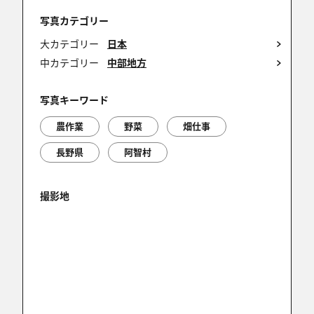
ぼちぼちになりますが またよろしくお願いします
写真カテゴリー
～♪
大カテゴリー
日本
中カテゴリー
中部地方
marko1521
写真キーワード
2018/07/03 15:55:39
農作業
野菜
畑仕事
入選受賞おめでとうございます(^o^)／
長野県
阿智村
撮影地
ありい
2018/07/02 17:54:00
受賞おめでとうございます！
ほのべー