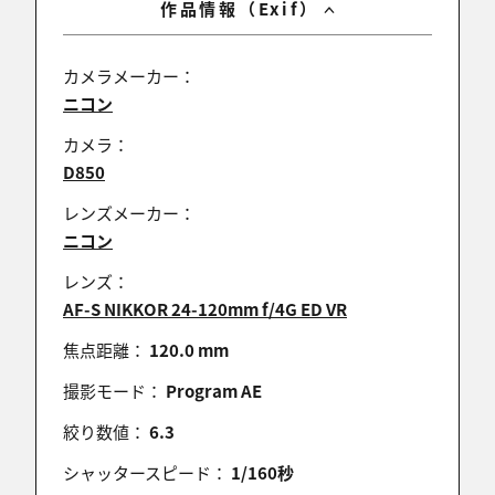
作品情報（Exif）
LOOK555
2018/07/02 07:30:27
入選おめでとうございます。
カメラメーカー：
ニコン
カメラ：
D850
Shigetoshi
2018/07/02 07:24:56
レンズメーカー：
入選おめでとうございます（╹◡╹）
ニコン
レンズ：
AF-S NIKKOR 24-120mm f/4G ED VR
きりの一族のmana
焦点距離：
120.0 mm
2018/07/01 21:37:59
撮影モード：
Program AE
コンテスト、入選おめでとうございます＾＾！
絞り数値：
6.3
シャッタースピード：
1/160秒