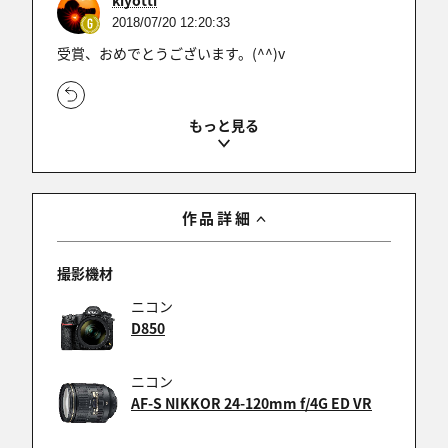
kiyotti
2018/07/20 12:20:33
受賞、おめでとうございます。(^^)v
Stribling
2018/07/19 23:41:08
入選受賞おめでとうございます！！素晴らしいショ
作品詳細
ットですわね～(*^_^*)
撮影機材
ニコン
きゅり
D850
2018/07/09 20:08:29
入選おめでとうございます!
ニコン
何気ないシーンですが とても印象に残ります！
AF-S NIKKOR 24-120mm f/4G ED VR
無駄のない切り取り 勉強になります。