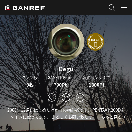
Degu
ファン数
GANREF Point
次のランクまで
0名
700Pt
1300Pt
2008年12月にはじめたばかりの初心者です。 PENTAX K200Dを
メインに使ってます。 よろしくお願い致しま...
もっと見る