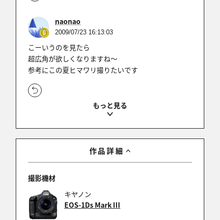
naonao
2009/07/23 16:13:03
こーいうのを見たら
超広角が欲しくなりますね～
参考にこの夏ヒマワリ撮りたいです
YUJI-EPO
2009/05/24 08:12:40
DD5000さん、コメントありがとうございます♪
作品詳細
去年の夏は、この撮り方がマイブームでした(^^;
撮影機材
キヤノン
YUJI-EPO
EOS-1Ds Mark III
2009/05/23 19:42:08