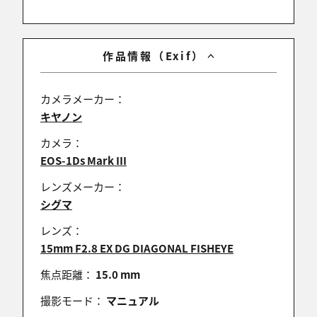
♪
作品情報（Exif）
レド
2009/05/23 07:50:25
カメラメーカー：
良い色ですね。
キヤノン
こういう写真を見るとFISHEYEが欲しくなります。
（汗）
カメラ：
EOS-1Ds Mark III
レンズメーカー：
シグマ
YUJI-EPO
2009/05/22 21:23:19
レンズ：
パラダイスの怪人さん、コメントありがとうござい
15mm F2.8 EX DG DIAGONAL FISHEYE
ます。
焦点距離：
15.0 mm
(^_^)そんな風に思って頂けてうれしいです♪
撮影モード：
マニュアル