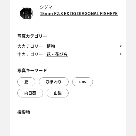
滝原逸郎さん、コメントありがとうございます。
シグマ
日中シンクロで背景をドカンと落としてるのでこん
15mm F2.8 EX DG DIAGONAL FISHEYE
な感じに仕上がりました♪
写真カテゴリー
大カテゴリー
植物
滝原逸郎
中カテゴリー
花・花びら
2009/05/23 19:15:46
高めのコントラストでスキッ！とした色彩が夏らし
写真キーワード
いですね(^^)
夏
ひまわり
eos
向日葵
山梨
YUJI-EPO
2009/05/23 08:50:15
撮影地
れっどさん、コメントありがとうございます。
フィッシュアイ、何でもかんでも入り込むので使い方
が難しいですね！ でも１本あると面白いですよ～