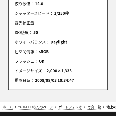
絞り数値：
14.0
パラダイスの怪人
シャッタースピード：
1/250秒
2009/05/22 21:16:01
露光補正量：
―
こんばんは
ISO感度：
50
地上と空の二つの太陽ですね♪
ホワイトバランス：
Daylight
色空間情報：
sRGB
10件中 1〜10件目
フラッシュ：
On
イメージサイズ：
2,000×1,333
撮影日時：
2008/08/03 10:34:47
ホーム
YUJI-EPOさんのページ
ポートフォリオ
写真一覧
地上