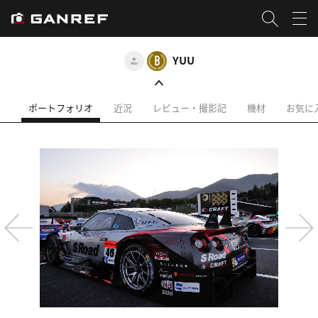
YUU
ポートフォリオ
近況
レビュー・撮影記
機材
お気に