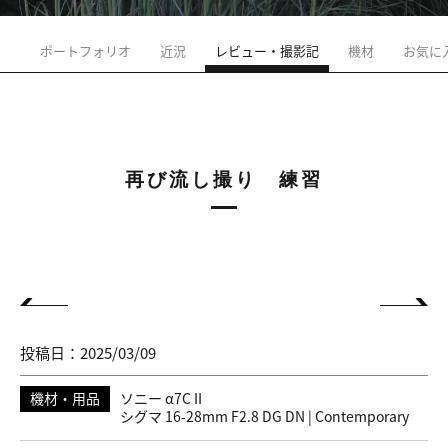
ポートフォリオ
近況
レビュー・撮影記
機材
お気に
再び流し撮り 練習
投稿日：2025/03/09
機材・用品
ソニー α7C II
シグマ 16-28mm F2.8 DG DN | Contemporary