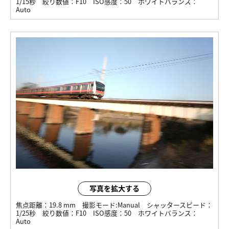
1/15秒
絞り数値：
F10
ISO感度：
50
ホワイトバランス：
Auto
写真を拡大する
焦点距離：
19.8 mm
撮影モード:
Manual
シャッタースピード：
1/25秒
絞り数値：
F10
ISO感度：
50
ホワイトバランス：
Auto