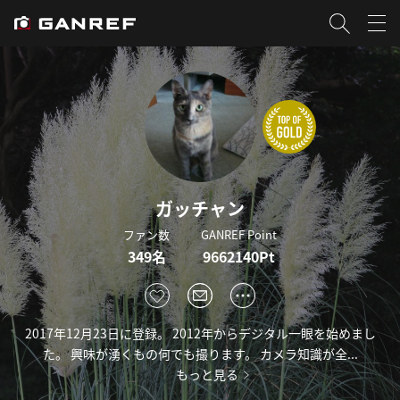
ガッチャン
ファン数
GANREF Point
349名
9662140Pt
2017年12月23日に登録。 2012年からデジタル一眼を始めまし
た。 興味が湧くもの何でも撮ります。 カメラ知識が全...
もっと見る