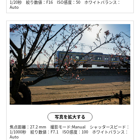
1/20秒
絞り数値：
F16
ISO感度：
50
ホワイトバランス：
Auto
写真を拡大する
焦点距離：
27.2 mm
撮影モード:
Manual
シャッタースピード：
1/1000秒
絞り数値：
F7.1
ISO感度：
100
ホワイトバランス：
Auto