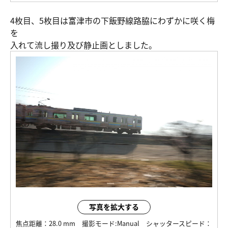
4枚目、5枚目は富津市の下飯野線路脇にわずかに咲く梅
を
入れて流し撮り及び静止画としました。
写真を拡大する
焦点距離：
28.0 mm
撮影モード:
Manual
シャッタースピード：