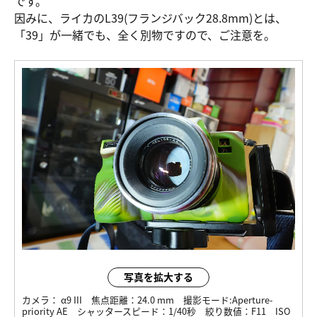
です。
因みに、ライカのL39(フランジバック28.8mm)とは、
「39」が一緒でも、全く別物ですので、ご注意を。
写真を拡大する
カメラ：
α9 III
焦点距離：
24.0 mm
撮影モード:
Aperture-
priority AE
シャッタースピード：
1/40秒
絞り数値：
F11
ISO