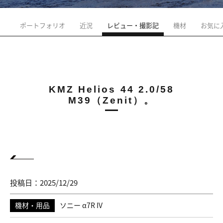
ポートフォリオ
近況
レビュー・撮影記
機材
お気に
KMZ Helios 44 2.0/58
M39（Zenit）。
投稿日：2025/12/29
機材・用品
ソニー α7R IV