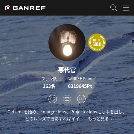
悪代官
ファン数
GANREF Point
163名
6319645Pt
Old lensを始め、Enlarger lens、Projector lensにも手を出し、
どのレンズで撮影すればイイ...
もっと見る