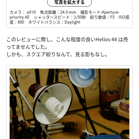
写真を拡大する
カメラ：
α9 III
焦点距離：
24.0 mm
撮影モード:
Aperture-
priority AE
シャッタースピード：
1/50秒
絞り数値：
F5
ISO感
度：
800
ホワイトバランス：
Daylight
このレビューに際し、こんな程度の良いHelios 44 は売
ってませんでした。
しかも、スクエア絞りなんて、見る影もなし。