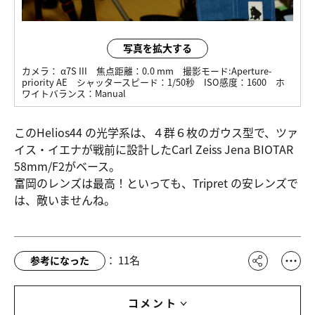
写真を拡大する
カメラ：
α7S III
焦点距離：
0.0 mm
撮影モード:
Aperture-
priority AE
シャッタースピード：
1/50秒
ISO感度：
1600
ホ
ワイトバランス：
Manual
このHelios44 の光学系は、４群６枚のガウス型で、ツァ
イス・イエナが戦前に設計したCarl Zeiss Jena BIOTAR
58mm/F2がベース。
富岡のレンズは最高！といっても、Tripret の安レンズで
は、敵いませんね。
：
11
名
参考になった
コメント