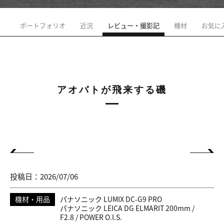
ポートフォリオ
近況
レビュー・撮影記
機材
お気に
アオバトが飛来する磯
投稿日：2026/07/06
機材・用品
パナソニック LUMIX DC-G9 PRO
パナソニック LEICA DG ELMARIT 200mm /
F2.8 / POWER O.I.S.