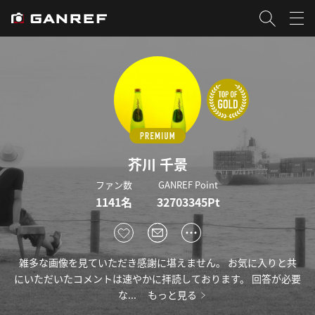
芥川 千景
ファン数
GANREF Point
1141名
32703345Pt
雑多な画像を見ていただき感謝に堪えません。 お気に入りと共
にいただいたコメントは速やかに拝読しております。 回答が必要
な...
もっと見る