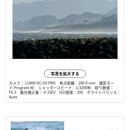
写真を拡大する
カメラ：
LUMIX DC-G9 PRO
焦点距離：
280.0 mm
撮影モー
ド:
Program AE
シャッタースピード：
1/3200秒
絞り数値：
F6.3
露光補正量：
-0.33EV
ISO感度：
200
ホワイトバランス：
Auto