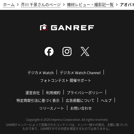
ホーム
芥川 千景さんのページ
機材レビュー・撮影記一覧
アオバ
デジカメ Watch
デジカメ Watch Channel
フォトコンテスト 開催サポート
運営会社
利用規約
プライバシーポリシー
特定商取引法に基づく表示
広告掲載について
ヘルプ
リリースノート
お問い合わせ
Copyright © 2026 Impress Corporation. All rights reserved.
GANREFメンバーによって投稿されたコンテンツは、メンバー個々の視点、主観に基づいた
ものであり、GANREFがその内容を保証するものではありません。