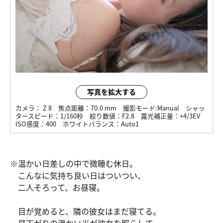
写真を拡大する
カメラ：
Z 8
焦点距離：
70.0 mm
撮影モード:
Manual
シャッ
タースピード：
1/160秒
絞り数値：
F2.8
露光補正量：
+4/3EV
ISO感度：
400
ホワイトバランス：
Auto1
※温かい日差しの中で微睡む休日。
こんなに気持ち良い日はついつい、
二人そろって、お昼寝。
目が覚めると、隣の彼女はまだ寝てる。
昼下がりの温かい光が彼女を照らして…