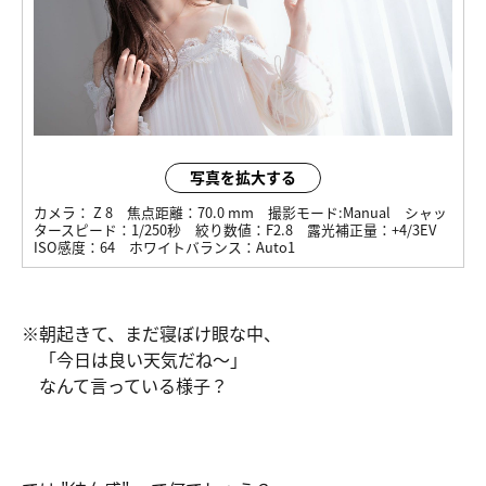
写真を拡大する
カメラ：
Z 8
焦点距離：
70.0 mm
撮影モード:
Manual
シャッ
タースピード：
1/250秒
絞り数値：
F2.8
露光補正量：
+4/3EV
ISO感度：
64
ホワイトバランス：
Auto1
※朝起きて、まだ寝ぼけ眼な中、
「今日は良い天気だね～」
なんて言っている様子？