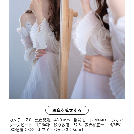
写真を拡大する
カメラ：
Z 8
焦点距離：
48.0 mm
撮影モード:
Manual
シャッ
タースピード：
1/160秒
絞り数値：
F2.8
露光補正量：
+4/3EV
ISO感度：
800
ホワイトバランス：
Auto1