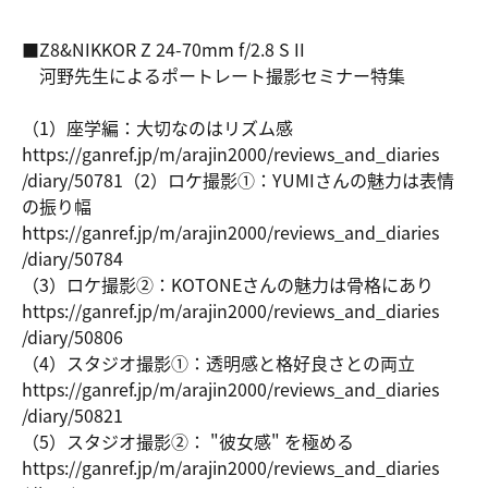
■Z8&NIKKOR Z 24-70mm f/2.8 S II
河野先生によるポートレート撮影セミナー特集
（1）座学編：大切なのはリズム感
https://ga
nref.jp/m/
arajin2000
/reviews_a
nd_diaries
/diary/507
81
（2）ロケ撮影①：YUMIさんの魅力は表情
の振り幅
https://ga
nref.jp/m/
arajin2000
/reviews_a
nd_diaries
/diary/507
84
（3）ロケ撮影②：KOTONEさんの魅力は骨格にあり
https://ga
nref.jp/m/
arajin2000
/reviews_a
nd_diaries
/diary/508
06
（4）スタジオ撮影①：透明感と格好良さとの両立
https://ga
nref.jp/m/
arajin2000
/reviews_a
nd_diaries
/diary/508
21
（5）スタジオ撮影②： "彼女感" を極める
https://ga
nref.jp/m/
arajin2000
/reviews_a
nd_diaries