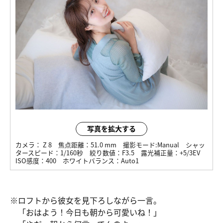
写真を拡大する
カメラ：
Z 8
焦点距離：
51.0 mm
撮影モード:
Manual
シャッ
タースピード：
1/160秒
絞り数値：
F3.5
露光補正量：
+5/3EV
ISO感度：
400
ホワイトバランス：
Auto1
※ロフトから彼女を見下ろしながら一言。
「おはよう！今日も朝から可愛いね！」