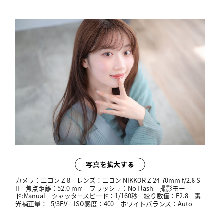
写真を拡大する
カメラ：
ニコン Z 8
レンズ：
ニコン NIKKOR Z 24-70mm f/2.8 S
II
焦点距離：
52.0 mm
フラッシュ：
No Flash
撮影モー
ド:
Manual
シャッタースピード：
1/160秒
絞り数値：
F2.8
露
光補正量：
+5/3EV
ISO感度：
400
ホワイトバランス：
Auto