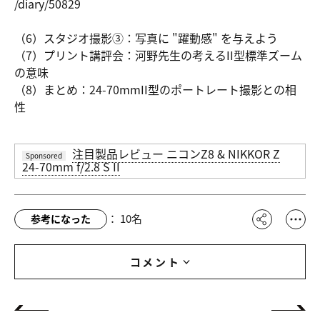
/diary/508
29
（6）スタジオ撮影③：写真に "躍動感" を与えよう
（7）プリント講評会：河野先生の考えるII型標準ズーム
の意味
（8）まとめ：24-70mmII型のポートレート撮影との相
性
注目製品レビュー ニコンZ8 & NIKKOR Z
Sponsored
24-70mm f/2.8 S II
：
10
名
参考になった
コメント