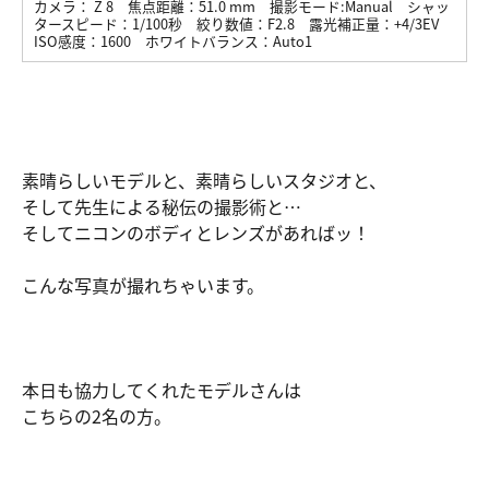
カメラ：
Z 8
焦点距離：
51.0 mm
撮影モード:
Manual
シャッ
タースピード：
1/100秒
絞り数値：
F2.8
露光補正量：
+4/3EV
ISO感度：
1600
ホワイトバランス：
Auto1
素晴らしいモデルと、素晴らしいスタジオと、
そして先生による秘伝の撮影術と…
そしてニコンのボディとレンズがあればッ！
こんな写真が撮れちゃいます。
本日も協力してくれたモデルさんは
こちらの2名の方。