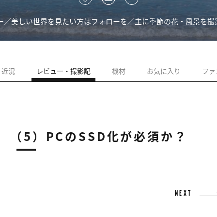
／美しい世界を見たい方はフォローを／主に季節の花・風景を撮影し
近況
レビュー・撮影記
機材
お気に入り
ファ
ー （5）PCのSSD化が必須か？
NEXT