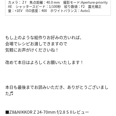
カメラ：
Z f
焦点距離：
40.0 mm
撮影モード:
Aperture-priority
AE
シャッタースピード：
1/100秒
絞り数値：
F2
露光補正
量：
+1EV
ISO感度：
400
ホワイトバランス：
Auto1
もし上のような絵作りお好みの方いれば、
会場でレシピお渡しできますので
気軽にお声がけくださいね！
改めて本日はよろしくお願いいたします！
本日も最後までお読みいただき、ありがとうございまし
た♬
■Z8&NIKKOR Z 24-70mm f/2.8 S IIレビュー