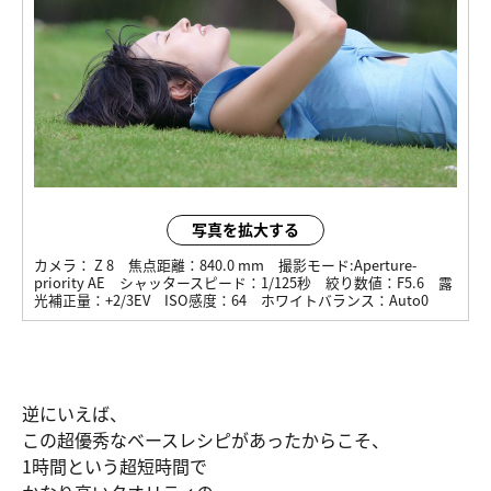
写真を拡大する
カメラ：
Z 8
焦点距離：
840.0 mm
撮影モード:
Aperture-
priority AE
シャッタースピード：
1/125秒
絞り数値：
F5.6
露
光補正量：
+2/3EV
ISO感度：
64
ホワイトバランス：
Auto0
逆にいえば、
この超優秀なベースレシピがあったからこそ、
1時間という超短時間で