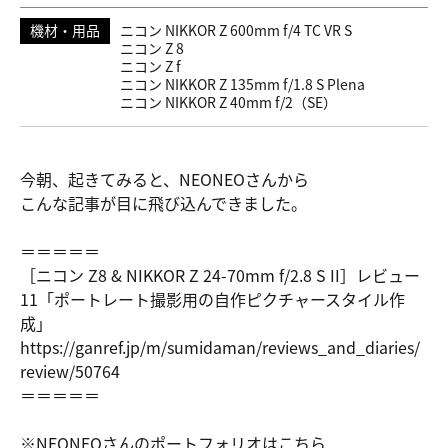
機材・用品
ニコン NIKKOR Z 600mm f/4 TC VR S
ニコン Z 8
ニコン Z f
ニコン NIKKOR Z 135mm f/1.8 S Plena
ニコン NIKKOR Z 40mm f/2（SE）
今朝、起きてみると、NEONEOさんから
こんな記事が目に飛び込んできました。
＝＝＝＝＝
［ニコン Z8 & NIKKOR Z 24-70mm f/2.8 S II］レビュー
11「ポートレート撮影用の自作ピクチャースタイル作
成」
https://ga
nref.jp/m/
sumidaman/
reviews_an
d_diaries/
review/507
64
＝＝＝＝＝
※NEONEOさんのポートフォリオはこちら