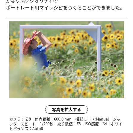
かなり高いクオリティの
ポートレート用マイレシピをつくることができました。
写真を拡大する
カメラ：
Z 8
焦点距離：
600.0 mm
撮影モード:
Manual
シャ
ッタースピード：
1/200秒
絞り数値：
F8
ISO感度：
64
ホワイ
トバランス：
Auto0