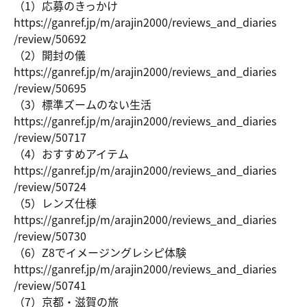
（1）応募のきっかけ
https://ga
nref.jp/m/
arajin2000
/reviews_a
nd_diaries
/review/50
692
（2）開封の儀
https://ga
nref.jp/m/
arajin2000
/reviews_a
nd_diaries
/review/50
695
（3）標準ズームのない生活
https://ga
nref.jp/m/
arajin2000
/reviews_a
nd_diaries
/review/50
717
（4）おすすめアイテム
https://ga
nref.jp/m/
arajin2000
/reviews_a
nd_diaries
/review/50
724
（5）レンズ仕様
https://ga
nref.jp/m/
arajin2000
/reviews_a
nd_diaries
/review/50
730
（6）Z8でイメージングレシピ体験
https://ga
nref.jp/m/
arajin2000
/reviews_a
nd_diaries
/review/50
741
（7）京都・滋賀の旅