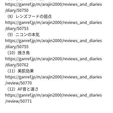
https://ga
nref.jp/m/
arajin2000
/reviews_a
nd_diaries
/diary/507
50
（8）レンズフードの弱点
https://ga
nref.jp/m/
arajin2000
/reviews_a
nd_diaries
/diary/507
53
（9）ニコンの本気
https://ga
nref.jp/m/
arajin2000
/reviews_a
nd_diaries
/diary/507
55
（10）焼き鳥
https://ga
nref.jp/m/
arajin2000
/reviews_a
nd_diaries
/diary/507
62
（11）美肌効果
https://ga
nref.jp/m/
arajin2000
/reviews_a
nd_diaries
/review/50
770
（12）AF音と速さ
https://ga
nref.jp/m/
arajin2000
/reviews_a
nd_diaries
/review/50
771