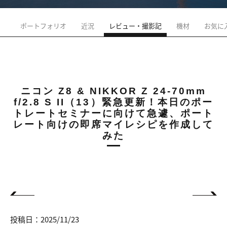
ポートフォリオ
近況
レビュー・撮影記
機材
お気に
ニコン Z8 & NIKKOR Z 24-70mm
f/2.8 S II（13）緊急更新！本日のポー
トレートセミナーに向けて急遽、ポート
レート向けの即席マイレシピを作成して
みた
投稿日：2025/11/23