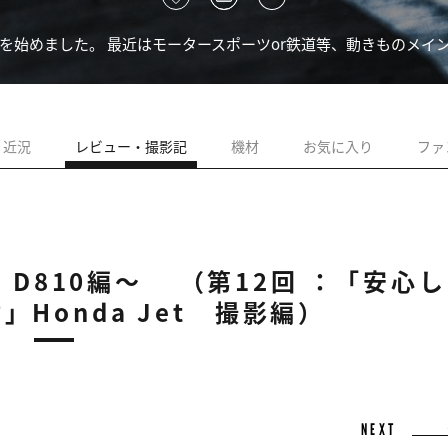
写真を始めました。 最近はモータースポーツor鉄道等、動きものメイン
近況
レビュー・撮影記
機材
お気に入り
ファ
 D810編～ （第12回 ：「安心し
Honda Jet 撮影編）
NEXT