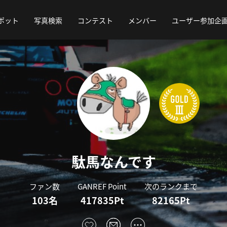
ポット
写真検索
コンテスト
メンバー
ユーザー参加企
駄馬なんです
ファン数
GANREF Point
次のランクまで
103名
417835Pt
82165Pt