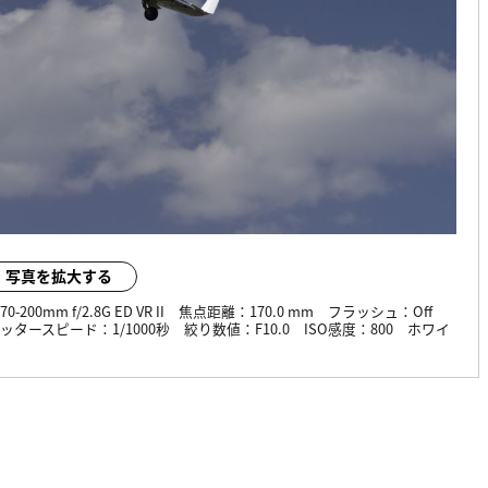
写真を拡大する
0-200mm f/2.8G ED VR II
焦点距離：
170.0 mm
フラッシュ：
Off
ッタースピード：
1/1000秒
絞り数値：
F10.0
ISO感度：
800
ホワイ