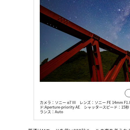
カメラ：
ソニー α7 III
レンズ：
ソニー FE 14mm F1.
ド:
Aperture-priority AE
シャッタースピード：
15秒
ランス：
Auto