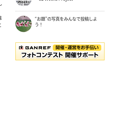
し
は
“お題”の写真をみんなで投稿しよ
と
う！