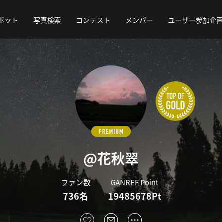
ポット
写真検索
コンテスト
メンバー
ユーザー参加企
@花秋翠
ファン数
GANREF Point
736名
19485678Pt