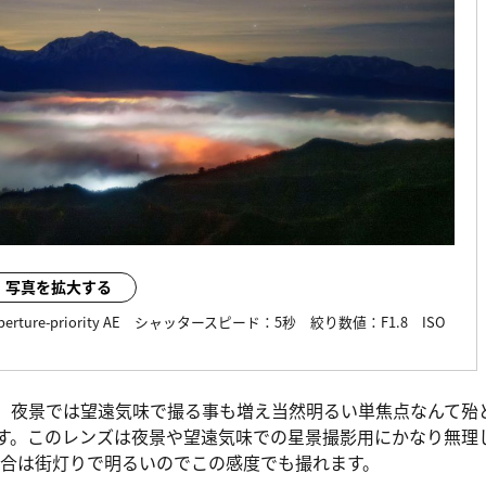
写真を拡大する
perture-priority AE
シャッタースピード：
5秒
絞り数値：
F1.8
ISO
、夜景では望遠気味で撮る事も増え当然明るい単焦点なんて殆
ます。このレンズは夜景や望遠気味での星景撮影用にかなり無理
合は街灯りで明るいのでこの感度でも撮れます。