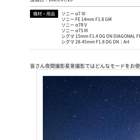
機材・用品
ソニー α7 III
ソニー FE 14mm F1.8 GM
ソニー α7R V
ソニー α7S III
シグマ 15mm F1.4 DG DN DIAGONAL FIS
シグマ 28-45mm F1.8 DG DN｜Art
皆さん夜間撮影星景撮影ではどんなモードをお使