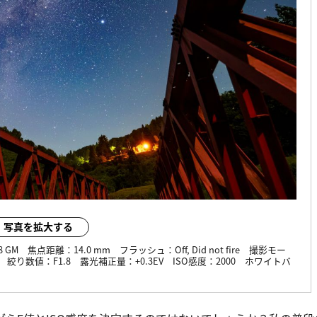
写真を拡大する
8 GM
焦点距離：
14.0 mm
フラッシュ：
Off, Did not fire
撮影モー
絞り数値：
F1.8
露光補正量：
+0.3EV
ISO感度：
2000
ホワイトバ