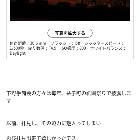
写真を拡大する
焦点距離：
30.6 mm
フラッシュ：
Off
シャッタースピード：
1/500秒
絞り数値：
F4.9
ISO感度：
800
ホワイトバランス：
Daylight
下野手筒会の方々は毎年、益子町の祇園祭りで披露しま
す
以前、拝見し、その迫力に魅入ってしまい
再び拝見出来て嬉しかったデス