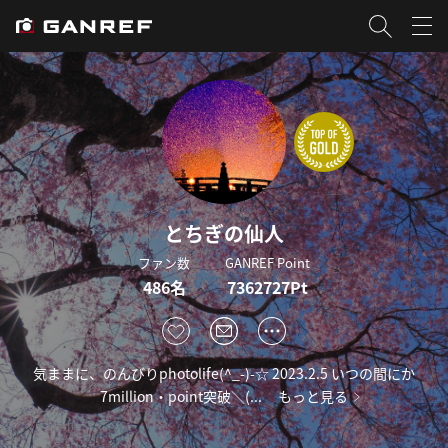
とちぎの仙人
ファン数
GANREF Point
486名
7362727Pt
気ままに、のんびりphotolife(^_-)-☆ 2023.2.5 いつの間にか
7million・point突破＼(...
もっと見る