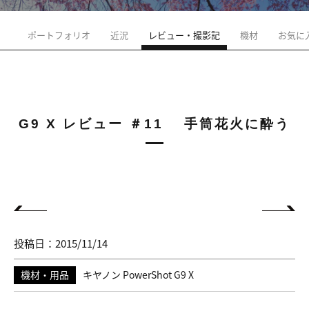
ポートフォリオ
近況
レビュー・撮影記
機材
お気に
G9 X レビュー ＃11 手筒花火に酔う
投稿日：2015/11/14
機材・用品
キヤノン PowerShot G9 X