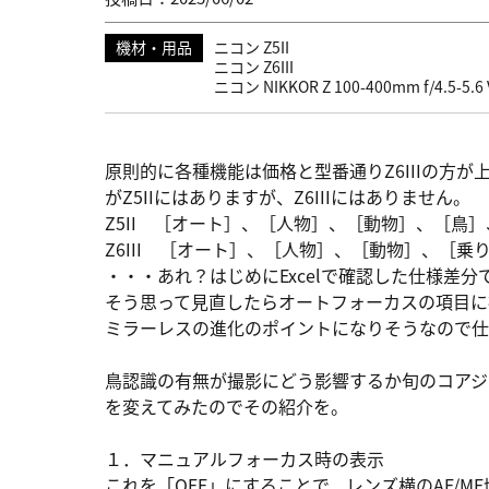
機材・用品
ニコン Z5II
ニコン Z6III
ニコン NIKKOR Z 100-400mm f/4.5-5.6 
原則的に各種機能は価格と型番通りZ6IIIの方
がZ5IIにはありますが、Z6IIIにはありません。
Z5II ［オート］、［人物］、［動物］、［鳥
Z6III ［オート］、［人物］、［動物］、［
・・・あれ？はじめにExcelで確認した仕様差
そう思って見直したらオートフォーカスの項目に
ミラーレスの進化のポイントになりそうなので仕
鳥認識の有無が撮影にどう影響するか旬のコアジ
を変えてみたのでその紹介を。
１．マニュアルフォーカス時の表示
これを「OFF」にすることで、レンズ横のAF/