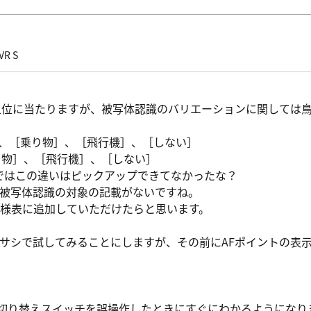
VR S
が上位に当たりますが、被写体認識のバリエーションに関しては
］、［乗り物］、［飛行機］、［しない］
乗り物］、［飛行機］、［しない］
分ではこの違いはピックアップできてなかったな？
被写体認識の対象の記載がないですね。
様表に追加していただけたらと思います。
サシで試してみることにしますが、その前にAFポイントの表
MF切り替えスイッチを誤操作したときにすぐにわかるようになり