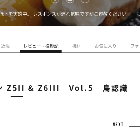
低下を実感中。 レスポンスが遅れ気味ですがご容赦ください。
近況
レビュー・撮影記
機材
お気に入り
ファ
5II & Z6III Vol.5 鳥認識
NEXT