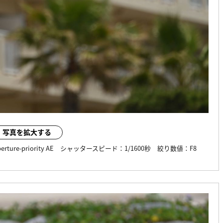
写真を拡大する
erture-priority AE
シャッタースピード：
1/1600秒
絞り数値：
F8