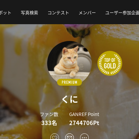
ポット
写真検索
コンテスト
メンバー
ユーザー参加企
くに
ファン数
GANREF Point
333名
2744706Pt