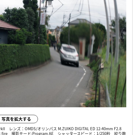
写真を拡大する
kII
レンズ：
OMDS/オリンパス M.ZUIKO DIGITAL ED 12-40mm F2.8
 fire
撮影モード:
Program AE
シャッタースピード：
1/250秒
絞り数