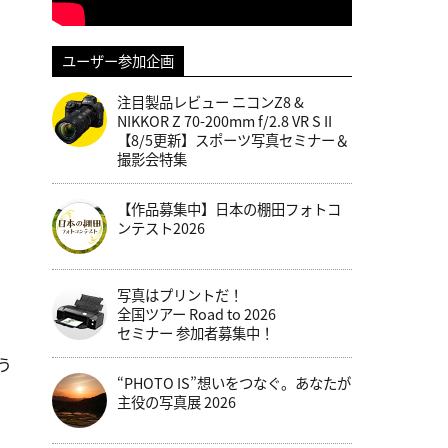
ユーザー参加企画
注目製品レビュー ニコンZ8 &
NIKKOR Z 70-200mm f/2.8 VR S II
【8/5更新】スポーツ写真セミナー＆
撮影会特集
【作品募集中】日本の棚田フォトコ
ンテスト2026
写真はプリントだ！
全国ツアー Road to 2026
セミナー 参加者募集中！
う
“PHOTO IS”想いをつなぐ。あなたが
主役の写真展 2026