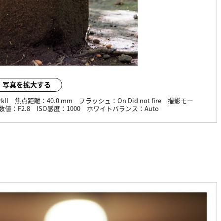
写真を拡大する
kII
焦点距離：
40.0 mm
フラッシュ：
On Did not fire
撮影モー
数値：
F2.8
ISO感度：
1000
ホワイトバランス：
Auto