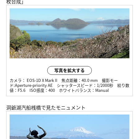
枚合成」
写真を拡大する
カメラ：
EOS-1D X Mark II
焦点距離：
40.0 mm
撮影モー
ド:
Aperture-priority AE
シャッタースピード：
1/2000秒
絞り数
値：
F5.6
ISO感度：
400
ホワイトバランス：
Manual
洞爺湖汽船桟橋で見たモニュメント