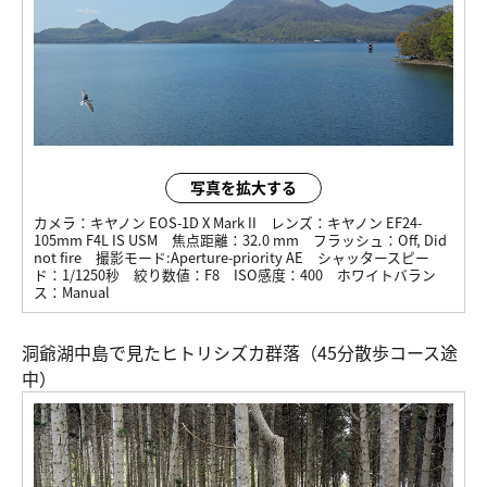
写真を拡大する
カメラ：
キヤノン EOS-1D X Mark II
レンズ：
キヤノン EF24-
105mm F4L IS USM
焦点距離：
32.0 mm
フラッシュ：
Off, Did
not fire
撮影モード:
Aperture-priority AE
シャッタースピー
ド：
1/1250秒
絞り数値：
F8
ISO感度：
400
ホワイトバラン
ス：
Manual
洞爺湖中島で見たヒトリシズカ群落（45分散歩コース途
中）