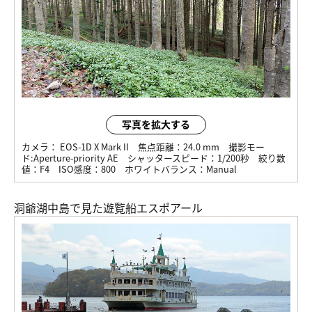
写真を拡大する
カメラ：
EOS-1D X Mark II
焦点距離：
24.0 mm
撮影モー
ド:
Aperture-priority AE
シャッタースピード：
1/200秒
絞り数
値：
F4
ISO感度：
800
ホワイトバランス：
Manual
洞爺湖中島で見た遊覧船エスポアール