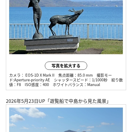
写真を拡大する
カメラ：
EOS-1D X Mark II
焦点距離：
85.0 mm
撮影モー
ド:
Aperture-priority AE
シャッタースピード：
1/1000秒
絞り数
値：
F8
ISO感度：
400
ホワイトバランス：
Manual
2026年5月23日UP「遊覧船で中島から見た風景」