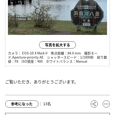
写真を拡大する
カメラ：
EOS-1D X Mark II
焦点距離：
84.0 mm
撮影モー
ド:
Aperture-priority AE
シャッタースピード：
1/1000秒
絞り数
値：
F8
ISO感度：
400
ホワイトバランス：
Manual
ご覧いただき、ありがとうございます。
：
13
名
参考になった