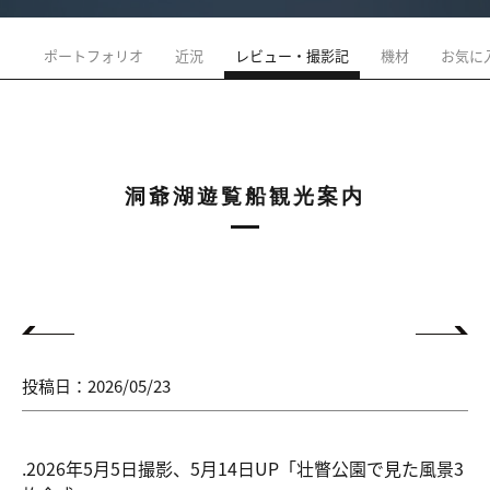
ポートフォリオ
近況
レビュー・撮影記
機材
お気に
洞爺湖遊覧船観光案内
投稿日：2026/05/23
.2026年5月5日撮影、5月14日UP「壮瞥公園で見た風景3