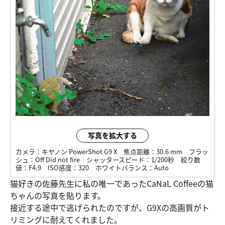
写真を拡大する
カメラ：
キヤノン PowerShot G9 X
焦点距離：
30.6 mm
フラッ
シュ：
Off Did not fire
シャッタースピード：
1/200秒
絞り数
値：
F4.9
ISO感度：
320
ホワイトバランス：
Auto
猫好きの佐藤先生に私の唯一であったCaNaL Coffeeの猫
ちゃんの写真を貼ります。
接近する途中で逃げられたのですが、G9Xの高画質がト
リミングに耐えてくれました。