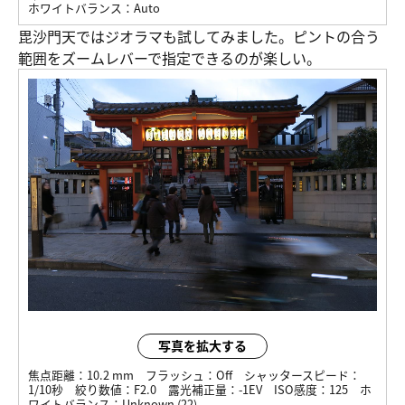
ホワイトバランス：
Auto
毘沙門天ではジオラマも試してみました。ピントの合う
範囲をズームレバーで指定できるのが楽しい。
写真を拡大する
焦点距離：
10.2 mm
フラッシュ：
Off
シャッタースピード：
1/10秒
絞り数値：
F2.0
露光補正量：
-1EV
ISO感度：
125
ホ
ワイトバランス：
Unknown (22)