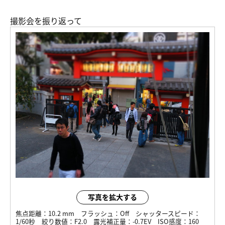
撮影会を振り返って
写真を拡大する
焦点距離：
10.2 mm
フラッシュ：
Off
シャッタースピード：
1/60秒
絞り数値：
F2.0
露光補正量：
-0.7EV
ISO感度：
160