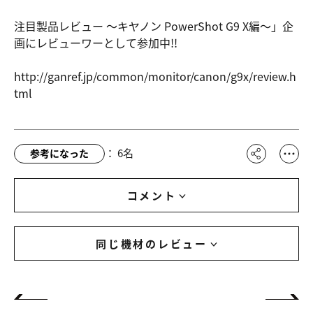
注目製品レビュー ～キヤノン PowerShot G9 X編～」企
画にレビューワーとして参加中!!
http://gan
ref.jp/com
mon/monito
r/canon/g9
x/review.h
tml
：
6
名
参考になった
コメント
同じ機材のレビュー