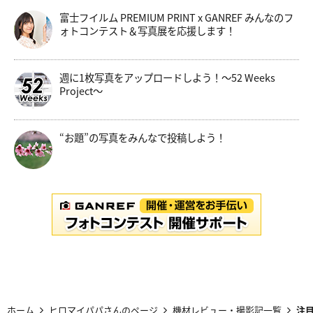
富士フイルム PREMIUM PRINT x GANREF みんなのフ
ォトコンテスト＆写真展を応援します！
週に1枚写真をアップロードしよう！～52 Weeks
Project～
“お題”の写真をみんなで投稿しよう！
ホーム
ヒロマイパパさんのページ
機材レビュー・撮影記一覧
注目