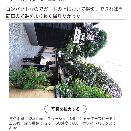
コンパクトなのでガードの上において撮影。できれば自
転車の光軸をより長く撮りたかった。
写真を拡大する
焦点距離：
12.3 mm
フラッシュ：
Off
シャッタースピード：
1/80秒
絞り数値：
F2.8
ISO感度：
800
ホワイトバランス：
Auto