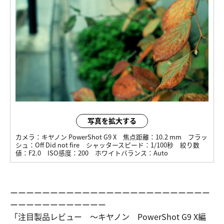
写真を拡大する
カメラ：
キヤノン PowerShot G9 X
焦点距離：
10.2 mm
フラッ
シュ：
Off Did not fire
シャッタースピード：
1/100秒
絞り数
値：
F2.0
ISO感度：
200
ホワイトバランス：
Auto
ーーーーーーーーーーーーーーーーーーーーーーーーー
ーーーーーーーーーーーー
「注目製品レビュー ～キヤノン PowerShot G9 X編