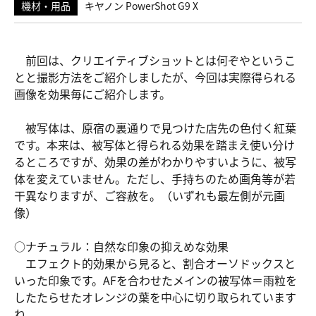
機材・用品
キヤノン PowerShot G9 X
前回は、クリエイティブショットとは何ぞやというこ
とと撮影方法をご紹介しましたが、今回は実際得られる
画像を効果毎にご紹介します。
被写体は、原宿の裏通りで見つけた店先の色付く紅葉
です。本来は、被写体と得られる効果を踏まえ使い分け
るところですが、効果の差がわかりやすいように、被写
体を変えていません。ただし、手持ちのため画角等が若
干異なりますが、ご容赦を。（いずれも最左側が元画
像）
○ナチュラル：自然な印象の抑えめな効果
エフェクト的効果から見ると、割合オーソドックスと
いった印象です。AFを合わせたメインの被写体＝雨粒を
したたらせたオレンジの葉を中心に切り取られています
ね。