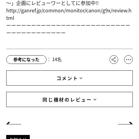
～」企画にレビューワーとしてに参加中!!
http://gan
ref.jp/com
mon/monito
r/canon/g9
x/review.h
tml
ーーーーーーーーーーーーーーーーーーーーーーーーー
ーーーーーーーーーーーー
：
14
名
参考になった
コメント
同じ機材のレビュー