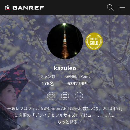
kazuleo
ファン数
GANREF Point
176名
639279Pt
一眼レフはフィルムのCanon AE-1以来30数年ぶり。2013年9月
に念願の「デジイチ＆フルサイズ」デビューしました...
もっと見る