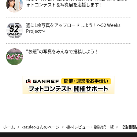
ォトコンテスト＆写真展を応援します！
週に1枚写真をアップロードしよう！～52 Weeks
Project～
“お題”の写真をみんなで投稿しよう！
ホーム
kazuleoさんのページ
機材レビュー・撮影記一覧
【注目製品