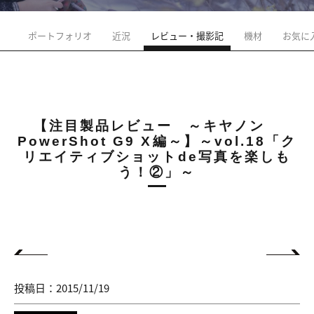
ポートフォリオ
近況
レビュー・撮影記
機材
お気に
【注目製品レビュー ～キヤノン
PowerShot G9 X編～】～vol.18「ク
リエイティブショットde写真を楽しも
う！②」～
投稿日：2015/11/19