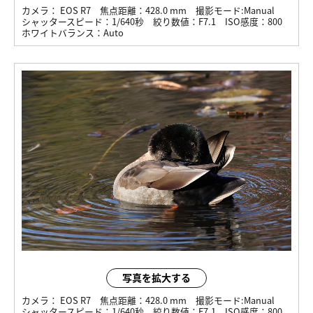
カメラ：
EOS R7
焦点距離：
428.0 mm
撮影モード:
Manual
シャッタースピード：
1/640秒
絞り数値：
F7.1
ISO感度：
800
ホワイトバランス：
Auto
写真を拡大する
カメラ：
EOS R7
焦点距離：
428.0 mm
撮影モード:
Manual
シャッタースピード：
1/640秒
絞り数値：
F7.1
ISO感度：
800