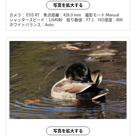
写真を拡大する
カメラ：
EOS R7
焦点距離：
428.0 mm
撮影モード:
Manual
シャッタースピード：
1/640秒
絞り数値：
F7.1
ISO感度：
800
ホワイトバランス：
Auto
写真を拡大する