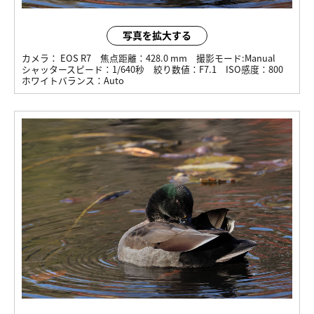
写真を拡大する
カメラ：
EOS R7
焦点距離：
428.0 mm
撮影モード:
Manual
シャッタースピード：
1/640秒
絞り数値：
F7.1
ISO感度：
800
ホワイトバランス：
Auto