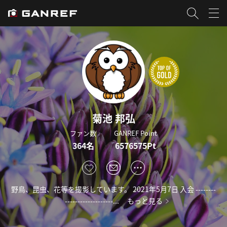
菊池 邦弘
ファン数
GANREF Point
364名
6576575Pt
野鳥、昆虫、花等を撮影しています。 2021年5月7日 入会 --------
-------------------...
もっと見る