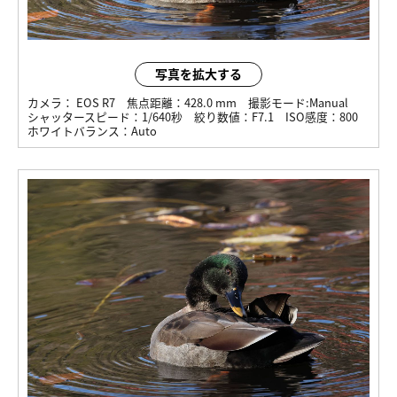
写真を拡大する
カメラ：
EOS R7
焦点距離：
428.0 mm
撮影モード:
Manual
シャッタースピード：
1/640秒
絞り数値：
F7.1
ISO感度：
800
ホワイトバランス：
Auto