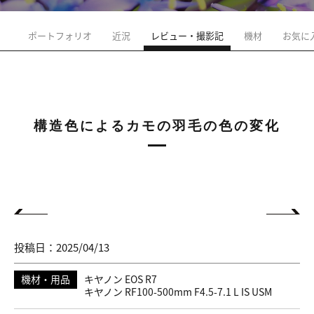
ポートフォリオ
近況
レビュー・撮影記
機材
お気に
構造色によるカモの羽毛の色の変化
投稿日：2025/04/13
機材・用品
キヤノン EOS R7
キヤノン RF100-500mm F4.5-7.1 L IS USM