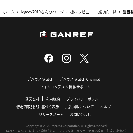
ホーム
legacy7010さんのページ
機材レビュー・撮影記一覧
注目製
デジカメ Watch
デジカメ Watch Channel
フォトコンテスト 開催サポート
運営会社
利用規約
プライバシーポリシー
特定商取引法に基づく表示
広告掲載について
ヘルプ
リリースノート
お問い合わせ
Copyright © 2026 Impress Corporation. All rights reserved.
GANREFメンバーによって投稿されたコンテンツは、メンバー個々の視点、主観に基づいた