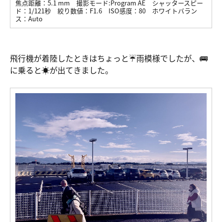
焦点距離：
5.1 mm
撮影モード:
Program AE
シャッタースピー
ド：
1/121秒
絞り数値：
F1.6
ISO感度：
80
ホワイトバラン
ス：
Auto
飛行機が着陸したときはちょっと☔️雨模様でしたが、🚌
に乗ると☀️が出てきました。