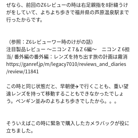
ぜなら、前回のZ6レビューの時は右足親指を8針縫うけ
がをしていて、よちよち歩きで福井県の芦原温泉駅まで
行ったからです。
（参照：Z6レビューワー時のけがの話）
注目製品レビュー ～ニコン Z 7＆Z 6編～ ニコン Z 6担
当/ 番外編の番外編：レンズを持ち出す旅の計画は霧消
https://ga
nref.jp/m/
legacy7010
/reviews_a
nd_diaries
/review/11
841
この時と同じ状態だと、早朝便✈️で行くことも、重い望
遠レンズを持って移動することもできなかったでしょ
う。ペンギン並みのよちよち歩きでしたから。。。
そういえばこの時に緊急で購入したカメラバックが役に
立ちました。