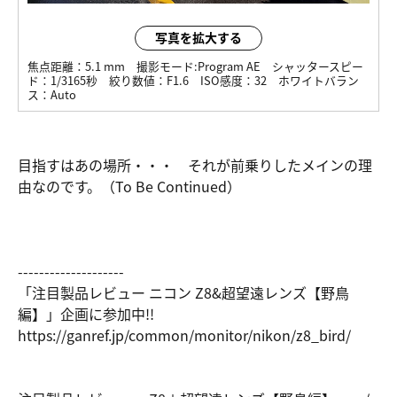
写真を拡大する
焦点距離：
5.1 mm
撮影モード:
Program AE
シャッタースピー
ド：
1/3165秒
絞り数値：
F1.6
ISO感度：
32
ホワイトバラン
ス：
Auto
目指すはあの場所・・・ それが前乗りしたメインの理
由なのです。（To Be Continued）
--------------------
「注目製品レビュー ニコン Z8&超望遠レンズ【野鳥
編】」企画に参加中!!
https://ga
nref.jp/co
mmon/monit
or/nikon/z
8_bird/