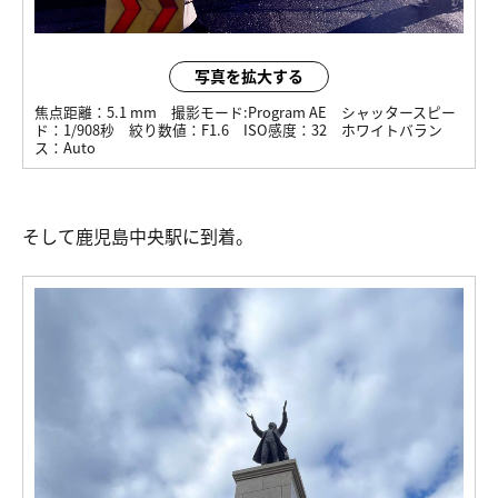
写真を拡大する
焦点距離：
5.1 mm
撮影モード:
Program AE
シャッタースピー
ド：
1/908秒
絞り数値：
F1.6
ISO感度：
32
ホワイトバラン
ス：
Auto
そして鹿児島中央駅に到着。