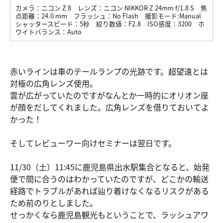
カメラ：
ニコン Z 8
レンズ：
ニコン NIKKOR Z 24mm f/1.8 S
焦
点距離：
24.0 mm
フラッシュ：
No Flash
撮影モード:
Manual
シャッタースピード：
5秒
絞り数値：
F2.8
ISO感度：
3200
ホ
ワイトバランス：
Auto
赤いラインは車のテールランプの光跡です。超望遠とは
対極の広角レンズ使用。
雲が広がっていたのですがなんとか一時的にオリオン座
が顔をだしてくれました。広角レンズを借りておいてよ
かった！
そしてレビューワー向けセミナーは翌日です。
11/30（土）11:45に鹿児島県出水駅集合となると、始発
便で間に合うのはわかっていたのですが、どこかの輸送
経路でトラブルがあれば辿り着けなくなるリスクがある
ため前のりとしました。
せっかくなら鹿児島観光もということで、ラッシュアワ