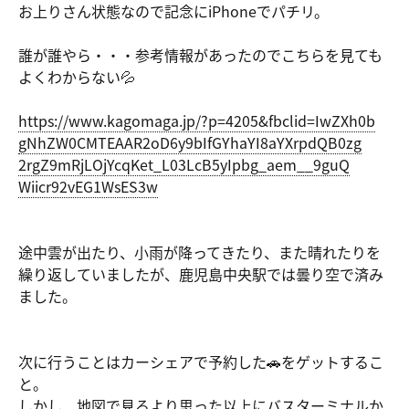
お上りさん状態なので記念にiPhoneでパチリ。
誰が誰やら・・・参考情報があったのでこちらを見ても
よくわからない💦
https://ww
w.kagomaga
.jp/?p=420
5&fbcl
id=IwZXh0b
gNhZW0CMTE
AAR2oD6y9b
IfGYhaYI8a
YXrpdQB0zg
2rgZ9mRjLO
jYcqKet_L0
3LcB5yIpbg
_aem__9guQ
Wiicr92vEG
1WsES3w
途中雲が出たり、小雨が降ってきたり、また晴れたりを
繰り返していましたが、鹿児島中央駅では曇り空で済み
ました。
次に行うことはカーシェアで予約した🚗をゲットするこ
と。
しかし、地図で見るより思った以上にバスターミナルか