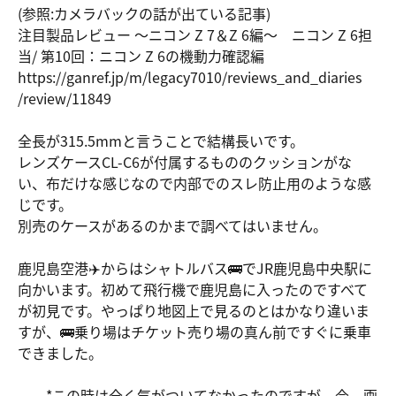
(参照:カメラバックの話が出ている記事)
注目製品レビュー ～ニコン Z 7＆Z 6編～ ニコン Z 6担
当/ 第10回：ニコン Z 6の機動力確認編
https://ga
nref.jp/m/
legacy7010
/reviews_a
nd_diaries
/review/11
849
全長が315.5mmと言うことで結構長いです。
レンズケースCL-C6が付属するもののクッションがな
い、布だけな感じなので内部でのスレ防止用のような感
じです。
別売のケースがあるのかまで調べてはいません。
鹿児島空港✈️からはシャトルバス🚌でJR鹿児島中央駅に
向かいます。初めて飛行機で鹿児島に入ったのですべて
が初見です。やっぱり地図上で見るのとはかなり違いま
すが、🚌乗り場はチケット売り場の真ん前ですぐに乗車
できました。
*この時は全く気がついてなかったのですが、今、画