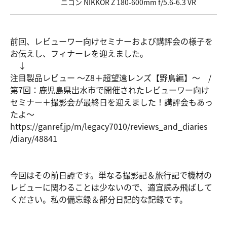
ニコン NIKKOR Z 180-600mm f/5.6-6.3 VR
前回、レビューワー向けセミナーおよび講評会の様子を
お伝えし、フィナーレを迎えました。
↓
注目製品レビュー ～Z8＋超望遠レンズ【野鳥編】～ /
第7回：鹿児島県出水市で開催されたレビューワー向け
セミナー＋撮影会が最終日を迎えました！講評会もあっ
たよ～
https://ga
nref.jp/m/
legacy7010
/reviews_a
nd_diaries
/diary/488
41
今回はその前日譚です。単なる撮影記＆旅行記で機材の
レビューに関わることは少ないので、適宜読み飛ばして
ください。私の備忘録＆部分日記的な記録です。