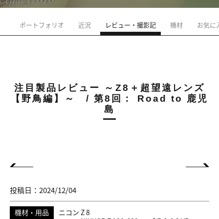
ポートフォリオ
近況
レビュー・撮影記
機材
お気に
注目製品レビュー ～Z8＋超望遠レンズ
【野鳥編】～ / 第8回： Road to 鹿児
島
投稿日：2024/12/04
機材・用品
ニコン Z 8