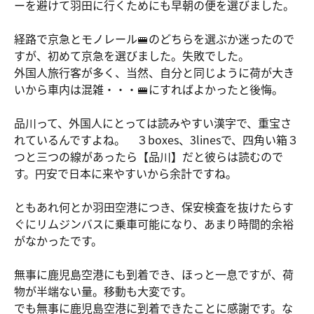
ーを避けて羽田に行くためにも早朝の便を選びました。
経路で京急とモノレール🚝のどちらを選ぶか迷ったので
すが、初めて京急を選びました。失敗でした。
外国人旅行客が多く、当然、自分と同じように荷が大き
いから車内は混雑・・・🚝にすればよかったと後悔。
品川って、外国人にとっては読みやすい漢字で、重宝さ
れているんですよね。 ３boxes、3linesで、四角い箱３
つと三つの線があったら【品川】だと彼らは読むので
す。円安で日本に来やすいから余計ですね。
ともあれ何とか羽田空港につき、保安検査を抜けたらす
ぐにリムジンバスに乗車可能になり、あまり時間的余裕
がなかったです。
無事に鹿児島空港にも到着でき、ほっと一息ですが、荷
物が半端ない量。移動も大変です。
でも無事に鹿児島空港に到着できたことに感謝です。な